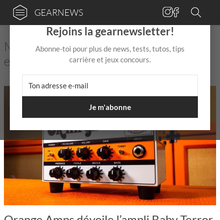
GEARNEWS
×
Rejoins la gearnewsletter!
Matériel musical : actualités, rumeurs
Abonne-toi pour plus de news, tests, tutos, tips
et conseils
carrière et jeux concours.
Je m'abonne
Orange Amps dévoile l’ampli Baby Terror