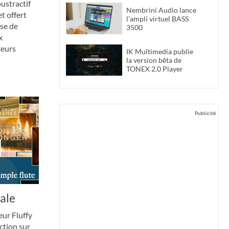
ustractif
Nembrini Audio lance
t offert
l’ampli virtuel BASS
ose de
3500
x
teurs
IK Multimedia publie
la version bêta de
TONEX 2.0 Player
Publicité
ale
eur Fluffy
ction sur