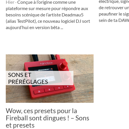
électrique, sig
Hier
·
Conçue à l’ori­gine comme une
de retrouver u
plateforme sur mesure pour répondre aux
peaufiner le si
besoins scénique de l’ar­tiste Dead­mau5
sein de ta DAW.
(alias Test­Pi­lot), ce nouveau logi­ciel DJ sort
aujour­d’hui en version bêta ...
SONS ET
PRÉRÉGLAGES
Wow, ces presets pour la
Fireball sont dingues ! – Sons
et presets