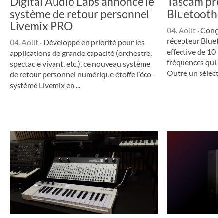
Digital Audio Labs annonce le
Tascam pr
système de retour personnel
Bluetoot
Livemix PRO
04. Août
·
Conçu
récep­teur Blue­
04. Août
·
Développé en priorité pour les
effec­tive de 1
appli­ca­tions de grande capacité (orchestre,
fréquences qui 
spec­tacle vivant, etc.), ce nouveau système
Outre un sélec­te
de retour person­nel numé­rique étoffe l’éco­
sys­tème Live­mix en ...