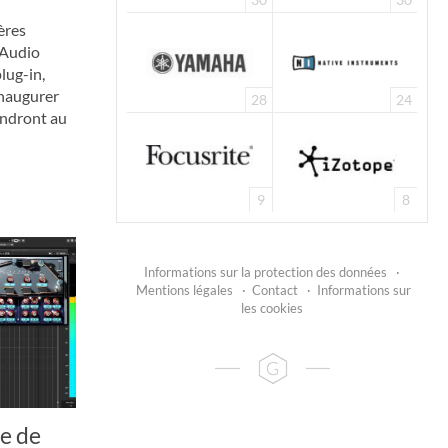
ères
 Audio
lug-in,
naugurer
28
24
endront au
9
8
Informations sur la protection des données
·
Mentions légales
·
Contact
·
Informations sur
les cookies
te de