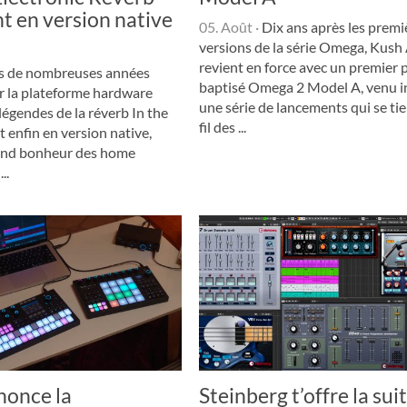
t en version native
05. Août
·
Dix ans après les premi
versions de la série Omega, Kush
revient en force avec un premier p
s de nombreuses années
baptisé Omega 2 Model A, venu i
ur la plateforme hardware
une série de lancements qui se ti
égendes de la réverb In the
fil des ...
enfin en version native,
rand bonheur des home
..
nonce la
Steinberg t’offre la sui