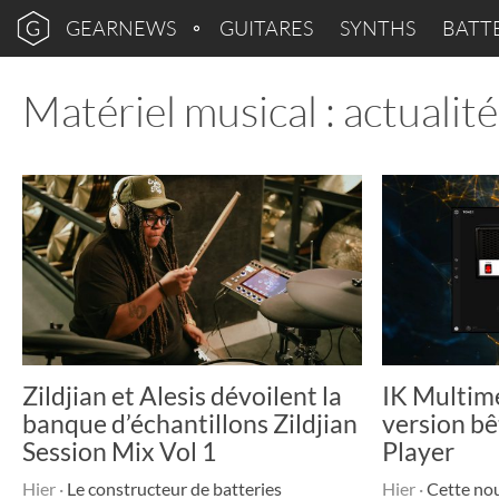
GEARNEWS
GUITARES
SYNTHS
BATT
Matériel musical : actualit
Zildjian et Alesis dévoilent la
IK Multime
banque d’échantillons Zildjian
version b
Session Mix Vol 1
Player
Hier
·
Le constructeur de batteries
Hier
·
Cette nouv