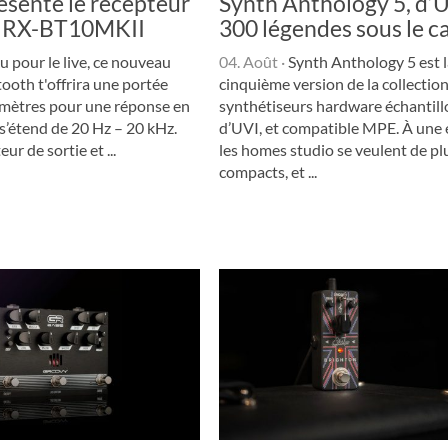
ésente le récepteur
Synth Anthology 5, d’U
h RX-BT10MKII
300 légendes sous le c
 pour le live, ce nouveau
04. Août
·
Synth Anthology 5 est l
tooth t'offrira une portée
cinquième version de la collectio
0 mètres pour une réponse en
synthétiseurs hardware échantil
s’étend de 20 Hz – 20 kHz.
d’UVI, et compatible MPE. À une
ur de sortie et ...
les homes studio se veulent de pl
compacts, et ...