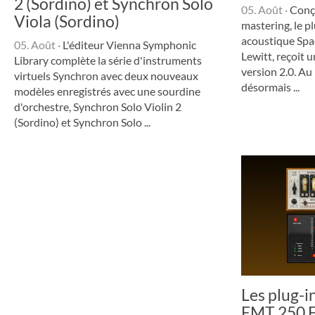
2 (Sordino) et Synchron Solo
05. Août
·
Conçu
Viola (Sordino)
mastering, le p
acoustique Spa
05. Août
·
L'éditeur Vienna Symphonic
Lewitt, reçoit u
Library complète la série d'instruments
version 2.0. A
virtuels Synchron avec deux nouveaux
désormais ...
modèles enregistrés avec une sourdine
d'orchestre, Synchron Solo Violin 2
(Sordino) et Synchron Solo ...
Les plug-i
EMT 250 E