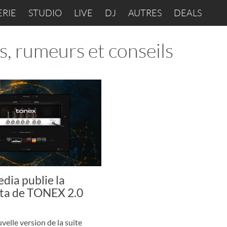
ERIE
STUDIO
LIVE
DJ
AUTRES
DEALS
és, rumeurs et conseils
dia publie la
êta de TONEX 2.0
elle version de la suite