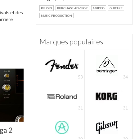
PLUGIN
PURCHASE ADVISOR
VIDEO
GUITARE
vals et des
MUSIC PRODUCTION
rrière
Marques populaires
53
34
31
31
ga 2
30
30