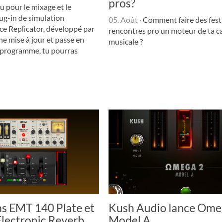
pros?
 pour le mixage et le
lug-in de simulation
05. Août
·
Comment faire des festi
ce Replicator, développé par
rencontres pro un moteur de ta ca
ne mise à jour et passe en
musicale ?
u programme, tu pourras
ns EMT 140 Plate et
Kush Audio lance Ome
lectronic Reverb
Model A