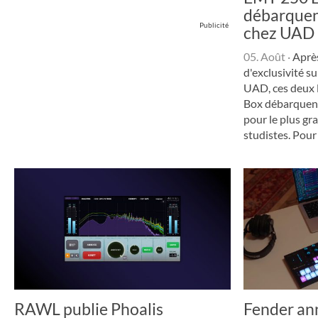
débarquen
Publicité
chez UAD
05. Août
·
Aprè
d'exclusivité s
UAD, ces deux l
Box débarquent 
pour le plus g
studistes. Pour .
RAWL publie Phoalis
Fender an