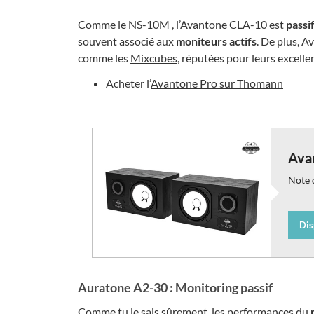
Comme le NS-10M , l’Avantone CLA-10 est
passi
souvent associé aux
moniteurs actifs
. De plus, A
comme les
Mixcubes
, réputées pour leurs excelle
Acheter l’
Avantone Pro sur Thomann
Ava
Note d
Dis
Auratone A2-30 : Monitoring passif
Comme tu le sais sûrement, les performances du