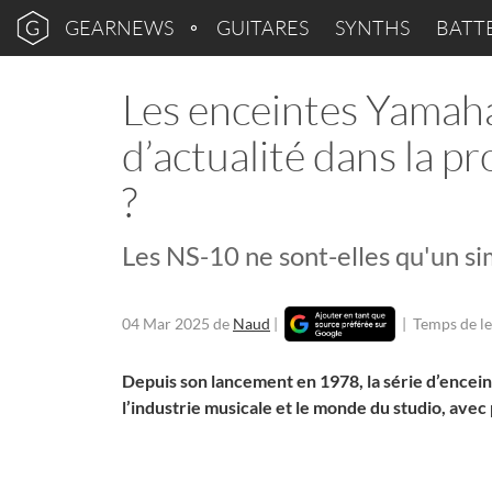
GEARNEWS
GUITARES
SYNTHS
BATT
Les enceintes Yamaha
d’actualité dans la 
?
Les NS-10 ne sont-elles qu'un si
04 Mar 2025
de
Naud
|
|
Temps de le
Depuis son lancement en 1978, la série d’encei
l’industrie musicale et le monde du studio, avec