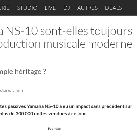
ERIE
STUDIO
LIVE
DJ
AUTRES
DEALS
 NS-10 sont-elles toujours
production musicale moderne
mple héritage ?
cture: 5 min
ntes passives Yamaha NS-10 a eu un impact sans précédent sur
 plus de 300 000 unités vendues à ce jour.
Publicité