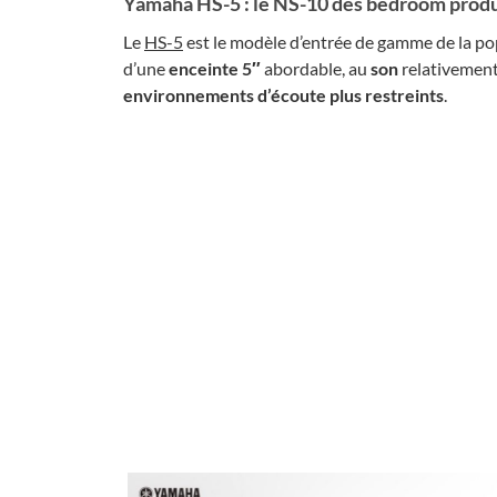
Yamaha HS-5 : le NS-10 des bedroom prod
Le
HS-5
est le modèle d’entrée de gamme de la po
d’une
enceinte 5″
abordable, au
son
relativemen
environnements d’écoute plus restreints
.