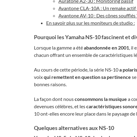
Auratone A2-30 : Monitoring passif
Avantone CLA-10A : Un remake actif
Avantone AV-10 : Des cônes soufflés 
En savoir plus sur les moniteurs de studio :
Pourquoi les Yamaha NS-10 fascinent et div
Lorsque la gamme a été
abandonnée en 2001
, il
chacun offrant un ensemble de caractéristiques l
Au cours de cette période, la série NS-10
a polari
voix
qui remettent en question sa pertinence
se 
bonnes raisons.
La façon dont nous
consommons la musique
a co
devenues célèbres, et les
caractéristiques sonor
10 ont-elles encore leur place dans le paysage de 
Quelques alternatives aux NS-10