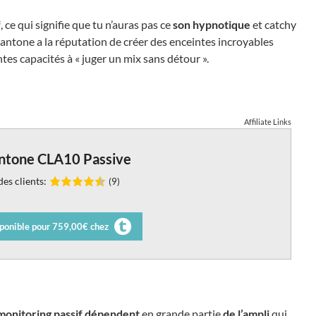
f
, ce qui signifie que tu n’auras pas ce
son hypnotique
et catchy
vantone a la réputation de créer des enceintes incroyables
ntes capacités à « juger un mix sans détour ».
Affiliate Links
ntone CLA10 Passive
es clients:
(9)
ponible pour 759,00€ chez
monitoring passif
dépendent
en grande partie
de l’ampli
qui