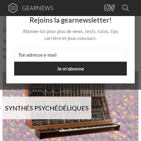
GEARNEWS
×
Rejoins la gearnewsletter!
Roland - Actualités et rumeurs
Abonne-toi pour plus de news, tests, tutos, tips
carrière et jeux concours.
Vous cherchez des actualités, rumeurs et tout ce qu'il faut
savoir sur Roland ? Vous êtes au bon endroit ! Retrouvez ici
toutes les nouvelles – toujours à jour !
Je m'abonne
SYNTHÉS PSYCHÉDÉLIQUES