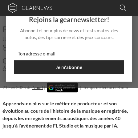
GEARNEWS
×
Rejoins la gearnewsletter!
Producteur et productrice de musique:
Abonne-toi pour plus de news et tests matos, des
un métier qui évolue sans cesse depuis
autos, des tips carrière et des jeux concours.
80 ans!
Comment le rôle du producteur a-t-il
évolué au sein de l'industrie musicale ?
Je m'abonne
21 Fév 2025
de
Naud
|
|
Temps de lecture: 8 min
Apprends-en plus sur le métier de producteur et son
évolution au cours de l’histoire de la musique enregistrée,
depuis les enregistrements acoustiques des années 40
jusqu’à l’avènement de FL Studio
et la musique par IA.