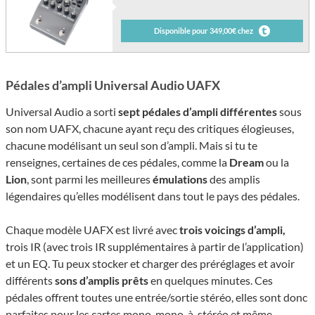
Disponible pour 349,00€ chez
Pédales d’ampli Universal Audio UAFX
Universal Audio a sorti
sept pédales d’ampli différentes
sous
son nom UAFX, chacune ayant reçu des critiques élogieuses,
chacune modélisant un seul son d’ampli. Mais si tu te
renseignes, certaines de ces pédales, comme la
Dream
ou la
Lion
, sont parmi les meilleures
émulations
des amplis
légendaires qu’elles modélisent dans tout le pays des pédales.
Chaque modèle UAFX est livré avec
trois voicings d’ampli,
trois IR (avec trois IR supplémentaires à partir de l’application)
et un EQ. Tu peux stocker et charger des préréglages et avoir
différents
sons d’amplis prêts
en quelques minutes. Ces
pédales offrent toutes une entrée/sortie stéréo, elles sont donc
parfaites pour les cartes mono, mono-à-stéréo et même