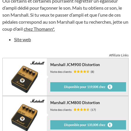
Oui certains et certaines pourraient regretter un égaliseur
d’ampli dédié pour façonner le son. Mais tu obtiens
ce
son, le
son Marshall. Si tu veux te passer d’ampli et que l’une de ces
pédales correspond au son Marshall que tu recherches, jette un
coup d’œil
chez Thomann*.
Site web
Affiliate Links
Marshall JCM900 Distortion
Note des clients:
(8)
Disponible pour 119,00€ chez
Marshall JCM800 Distortion
Note des clients:
(17)
Disponible pour 135,00€ chez