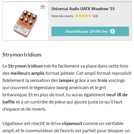
Universal Audio UAFX Woodrow ’55
Note des clients:
(22)
Disponible pour 329,00€ chez
Strymon Iridium
Le
Strymon Iridium
mérite facilement sa place dans cette liste
des
meilleurs amplis
format pédale. Cet ampli format reproduit
fidèlement la sensation des
lampes
grâce à ses
trois
voicings
qui couvrent le légendaire
twang
américain et le
grit
britannique. Et en plus de tout, tu auras également
neuf IR de
baffle
et à un contrôle de pièce qui ajoute juste ce qu’il faut
d’espace et de reverb.
L’égaliseur est réactif, le drive
s’épanouit
comme un véritable
ampli, et le commutateur de favoris est parfait pour bloquer un