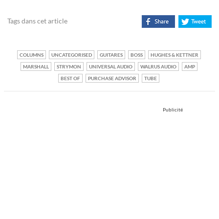
Tags dans cet article
COLUMNS
UNCATEGORISED
GUITARES
BOSS
HUGHES & KETTNER
MARSHALL
STRYMON
UNIVERSAL AUDIO
WALRUS AUDIO
AMP
BEST OF
PURCHASE ADVISOR
TUBE
Publicité