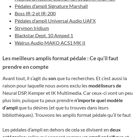
Pédales d’ampli Signature Marshall
Boss IR-2 et IR-200
Pédales d’ampli Universal Audio UAFX
Strymon Iridium
Blackstar Dept. 10 Amped 1
Walrus Audio MAKO ACS1 MK II
Les meilleurs amplis format pédale : Ce qu’il faut
prendre en compte
Avant tout, il s’agit du
son
que tu recherches. Et c’est aussi la
raison pour laquelle nous avons exclu les
modéliseurs de
Neural DSP, Kemper et IK Multimedia. Car ceux-ci vont un peu
plus loin, puisque tu peux prendre
n’importe quel modèle
d’ampli
que tu désires (et que tu trouves dans leurs
bibliothèques). Trouvons les amplis format pédale qu’il te faut
Les pédales d’ampli en dehors de cela se divisent en
deux
catégories
: celles qui sonnent comme
un ampli spécifique
et