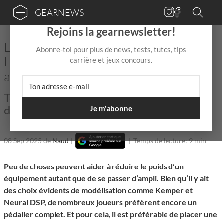
GEARNEWS
×
Rejoins la gearnewsletter!
Les 7 meilleurs amplis format pédale :
Abonne-toi pour plus de news, tests, tutos, tips
La solution parfaite pour un setup sans
carrière et jeux concours.
ampli
Tout ce que tu dois savoir pour te passer
d'ampli !
Je m'abonne
08 Sep 2025
de
Naud
|
|
Temps de lecture: 9 min
Peu de choses peuvent aider à réduire le poids d’un
équipement autant que de se passer d’ampli. Bien qu’il y ait
des choix évidents de modélisation comme Kemper et
Neural DSP, de nombreux joueurs préfèrent encore un
pédalier complet. Et pour cela, il est préférable de placer une