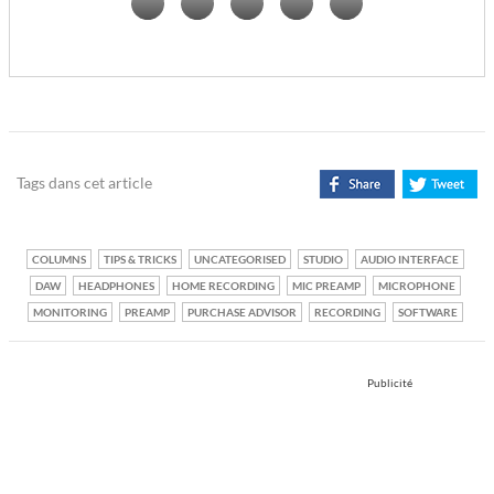
Tags dans cet article
COLUMNS
TIPS & TRICKS
UNCATEGORISED
STUDIO
AUDIO INTERFACE
DAW
HEADPHONES
HOME RECORDING
MIC PREAMP
MICROPHONE
MONITORING
PREAMP
PURCHASE ADVISOR
RECORDING
SOFTWARE
Publicité