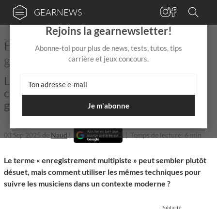
GEARNEWS
×
Rejoins la gearnewsletter!
Enregistrement multipiste pour les
Abonne-toi pour plus de news, tests, tutos, tips
groupes de musique
carrière et jeux concours.
Le multipiste te permet de pouvoir
contrôler tous tes enregistrements de
groupe en détails!
Je m'abonne
03 Sep 2025
de
Naud
|
|
Temps de lecture: 6 min
Le terme « enregistrement multipiste » peut sembler plutôt
désuet, mais comment utiliser les mêmes techniques pour
suivre les musiciens dans un contexte moderne ?
Publicité