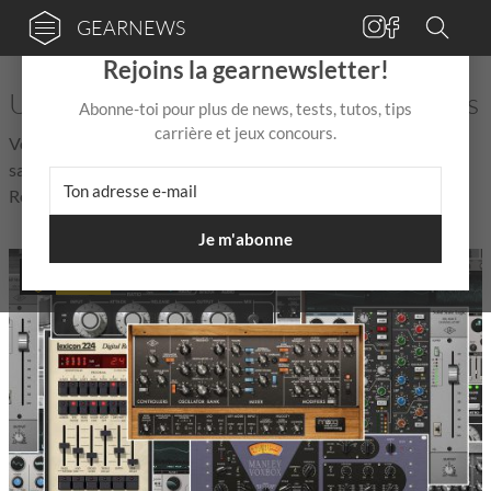
GEARNEWS
×
Rejoins la gearnewsletter!
Universal Audio - Actualités et rumeurs
Abonne-toi pour plus de news, tests, tutos, tips
carrière et jeux concours.
Vous cherchez des actualités, rumeurs et tout ce qu'il faut
savoir sur Universal Audio ? Vous êtes au bon endroit !
Retrouvez ici toutes les nouvelles – toujours à jour !
Je m'abonne
DEAL