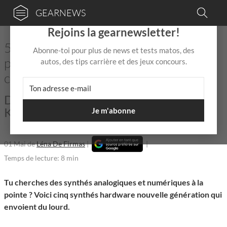
GEARNEWS
×
Rejoins la gearnewsletter!
5 synthés hardware qui vont te faire
Abonne-toi pour plus de news et tests matos, des
passer au niveau supérieur : le futur,
autos, des tips carrière et des jeux concours.
c’est maintenant
Des instruments ultra stylés signés
KORG, Frap Tools, ASM et bien d’autres.
Je m'abonne
01 Mai
de
Léna De Firmas
|
|
Temps de lecture: 8 min
Tu cherches des synthés analogiques et numériques à la
pointe ? Voici cinq synthés hardware nouvelle génération qui
envoient du lourd.