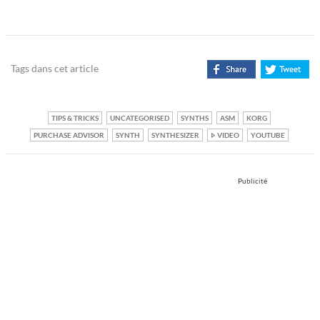
Tags dans cet article
TIPS & TRICKS
UNCATEGORISED
SYNTHS
ASM
KORG
PURCHASE ADVISOR
SYNTH
SYNTHESIZER
VIDEO
YOUTUBE
Publicité