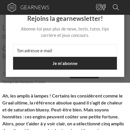
GEARNEWS
×
Rejoins la gearnewsletter!
Les amplis de guitare à lampes au
Abonne-toi pour plus de news, tests, tutos, tips
meilleur rapport qualité-prix
carrière et jeux concours.
Obtiens le meilleur rapport qualité-prix
(et le meilleur tube !) pour ton argent !
Je m'abonne
19 Août 2025
de
François Brétéché
|
|
Temps de lecture: 7 min
Ah, les amplis à lampes ! Certains les considèrent comme le
Graal ultime, la référence absolue quand il s’agit de chaleur
et de saturation bluesy. Peut-être bien. Mais soyons
honnêtes : ces engins peuvent coûter une petite fortune.
Alors, pour t’aider à y voir clair, on a sélectionné cinq amplis