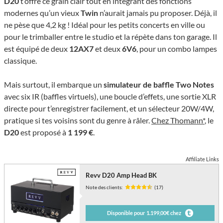
D20
t’offre ce grain clair tout en intégrant des fonctions
modernes qu’un vieux
Twin
n’aurait jamais pu proposer. Déjà, il
ne pèse que 4,2 kg ! Idéal pour les petits concerts en ville ou
pour le trimballer entre le studio et la répète dans ton garage. Il
est équipé de deux
12AX7
et deux
6V6
, pour un combo lampes
classique.
Mais surtout, il embarque un
simulateur de baffle
Two Notes
avec six IR (baffles virtuels), une boucle d’effets, une sortie XLR
directe pour t’enregistrer facilement, et un sélecteur 20W/4W,
pratique si tes voisins sont du genre à râler.
Chez Thomann*
, le
D20
est proposé à
1 199 €
.
Affiliate Links
Revv D20 Amp Head BK
Note des clients:
(17)
Disponible pour 1.199,00€ chez