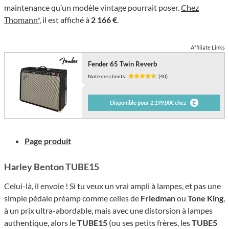
maintenance qu’un modèle vintage pourrait poser.
Chez
Thomann*
, il est affiché à
2 166 €
.
Affiliate Links
Fender 65 Twin Reverb
Note des clients:
(40)
Disponible pour 2.199,00€ chez
Page produit
Harley Benton TUBE15
Celui-là, il envoie ! Si tu veux un vrai ampli à lampes, et pas une
simple pédale préamp comme celles de
Friedman
ou
Tone King
,
à un prix ultra-abordable, mais avec une distorsion à lampes
authentique, alors le
TUBE15
(ou ses petits frères, les
TUBE5