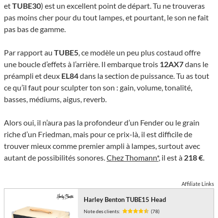
et
TUBE30
) est un excellent point de départ. Tu ne trouveras
pas moins cher pour du tout lampes, et pourtant, le son ne fait
pas bas de gamme.
Par rapport au
TUBE5
, ce modèle un peu plus costaud offre
une boucle d’effets à l’arrière. Il embarque trois
12AX7
dans le
préampli et deux
EL84
dans la section de puissance. Tu as tout
ce qu’il faut pour sculpter ton son : gain, volume, tonalité,
basses, médiums, aigus, reverb.
Alors oui, il n’aura pas la profondeur d’un Fender ou le grain
riche d’un Friedman, mais pour ce prix-là, il est difficile de
trouver mieux comme premier ampli à lampes, surtout avec
autant de possibilités sonores.
Chez Thomann*
, il est à
218 €
.
Affiliate Links
Harley Benton TUBE15 Head
Note des clients:
(78)