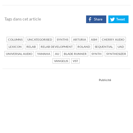
Tags dans cet article
COLUMNS
UNCATEGORISED
SYNTHS
ARTURIA
ASM
CHERRY AUDIO
LEXICON
RELAB
RELAB DEVELOPMENT
ROLAND
SEQUENTIAL
UAD
UNIVERSAL AUDIO
YAMAHA
AU
BLADE RUNNER
SYNTH
SYNTHESIZER
VANGELIS
VST
Publicité