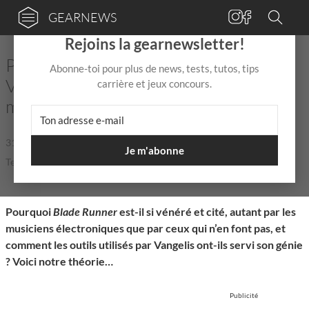
GEARNEWS
×
Rejoins la gearnewsletter!
Pourquoi la BO de Blade Runner par
Abonne-toi pour plus de news, tests, tutos, tips
Vangelis est-elle une telle référence en
carrière et jeux concours.
musique électronique ?
31 Mai
de
Léna De Firmas
|
|
Je m'abonne
Temps de lecture: 9 min
Pourquoi
Blade Runner
est-il si vénéré et cité, autant par les
musiciens électroniques que par ceux qui n’en font pas, et
comment les outils utilisés par Vangelis ont-ils servi son génie
? Voici notre théorie…
Publicité