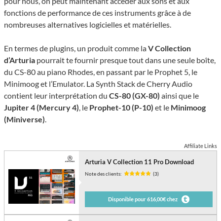
pour nous, on peut maintenant accéder aux sons et aux
fonctions de performance de ces instruments grâce à de
nombreuses alternatives logicielles et matérielles.
En termes de plugins, un produit comme la
V Collection
d’Arturia
pourrait te fournir presque tout dans une seule boîte,
du CS-80 au piano Rhodes, en passant par le Prophet 5, le
Minimoog et l’Emulator. La Synth Stack de Cherry Audio
contient leur interprétation du
CS-80 (GX-80)
ainsi que le
Jupiter 4 (Mercury 4)
, le
Prophet-10 (P-10)
et le
Minimoog
(Miniverse)
.
Affiliate Links
Arturia V Collection 11 Pro Download
Note des clients:
(3)
Disponible pour 616,00€ chez