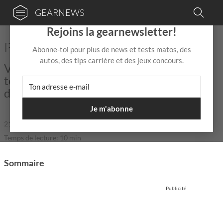
GEARNEWS
×
Rejoins la gearnewsletter!
Pourquoi l’IA ne te remplacera pas
Abonne-toi pour plus de news et tests matos, des
autos, des tips carrière et des jeux concours.
Voilà ce qu'il manque et manquera
toujours à l'IA pour te prendre ta place
d'artiste.
Je m'abonne
21 Jan
de
Théo Do Campo
|
|
Temps de lecture: 10 min
Sommaire
Publicité