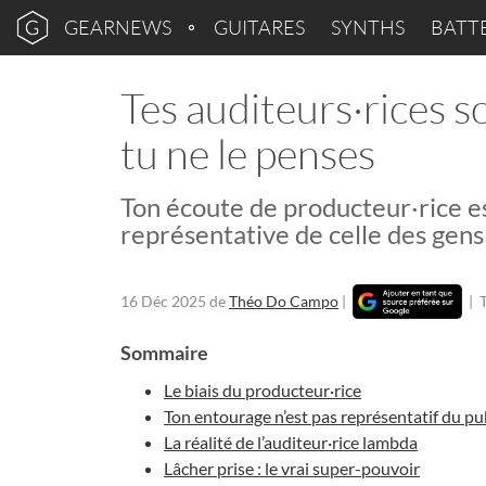
GEARNEWS
GUITARES
SYNTHS
BATT
Tes auditeurs·rices s
tu ne le penses
Ton écoute de producteur·rice est
représentative de celle des gens
16 Déc 2025
de
Théo Do Campo
|
|
Sommaire
Le biais du producteur·rice
Ton entourage n’est pas représentatif du pu
La réalité de l’auditeur·rice lambda
Lâcher prise : le vrai super-pouvoir