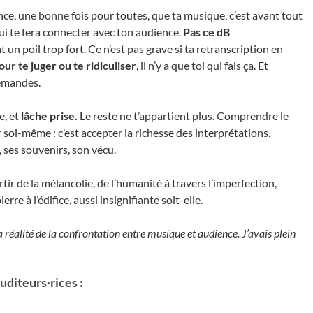
nce, une bonne fois pour toutes, que ta musique, c’est avant tout
qui te fera connecter avec ton audience.
Pas ce dB
at un poil trop fort. Ce n’est pas grave si ta retranscription en
ur te juger ou te ridiculiser
, il n’y a que toi qui fais ça. Et
demandes.
e, et
lâche prise.
Le reste ne t’appartient plus. Comprendre le
er soi-même : c’est accepter la richesse des interprétations.
 ses souvenirs, son vécu.
partir de la mélancolie, de l’humanité à travers l’imperfection,
rre à l’édifice, aussi insignifiante soit-elle.
 la réalité de la confrontation entre musique et audience.
J’avais plein
auditeurs·rices :