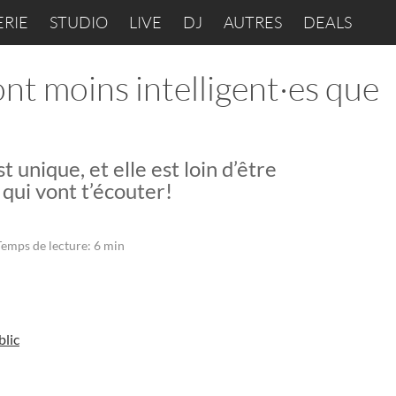
ERIE
STUDIO
LIVE
DJ
AUTRES
DEALS
ont moins intelligent·es que
 unique, et elle est loin d’être
 qui vont t’écouter!
Temps de lecture: 6 min
blic