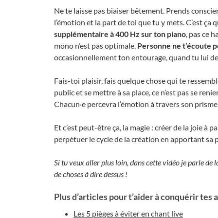
Ne te laisse pas biaiser bêtement. Prends conscie
l’émotion et la part de toi que tu y mets. C’est ça 
supplémentaire à 400 Hz sur ton piano
, pas ce h
mono n’est pas optimale.
Personne ne t’écoute po
occasionnellement ton entourage, quand tu lui 
Fais-toi plaisir, fais quelque chose qui te ressembl
public et se mettre à sa place, ce n’est pas se reni
Chacun·e percevra l’émotion à travers son prisme,
Et c’est peut-être ça, la magie : créer de la joie à 
perpétuer le cycle de la création en apportant sa pie
Si tu veux aller plus loin, dans cette vidéo je parle de
de choses à dire dessus !
Plus d’articles pour t’aider à conquérir tes 
Les 5 pièges à éviter en chant live