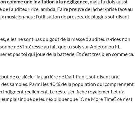
on comme une invitation à la négligence
, mais tu dois aussi
e de l’auditeur·rice lambda. Faire preuve de lâcher-prise face au
 musicien·nes : l’utilisation de presets, de plugins soi-disant
les, elles ne sont pas du goût de la masse d’auditeurs·rices non
rsonne ne s’intéresse au fait que tu sois sur Ableton ou FL
 et pas toi qui joue de la batterie. Et c’est très bien comme ça.
but de ce siècle : la carrière de Daft Punk, soi-disant une
nt des samples. Parmi les 10 % de la population qui comprennent
en indignent réellement. Le reste s’en fiche royalement et n’a
eur plaisir que de leur expliquer que “One More Time”, ce n’est