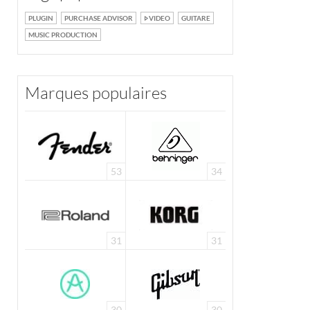
PLUGIN
PURCHASE ADVISOR
VIDEO
GUITARE
MUSIC PRODUCTION
Marques populaires
53
34
31
31
30
30