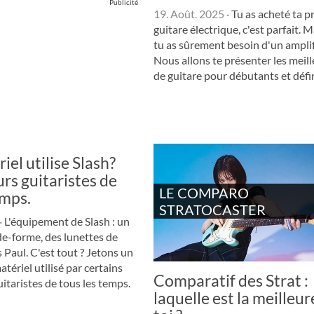
Publicité
19. Août. 2025
·
Tu as acheté ta p
guitare électrique, c'est parfait. 
tu as sûrement besoin d'un amplif
Nous allons te présenter les meil
de guitare pour débutants et définir
iel utilise Slash?
urs guitaristes de
LE COMPARO
emps.
STRATOCASTER
·
L'équipement de Slash : un
e-forme, des lunettes de
s Paul. C'est tout ? Jetons un
tériel utilisé par certains
Comparatif des Strat :
uitaristes de tous les temps.
laquelle est la meilleu