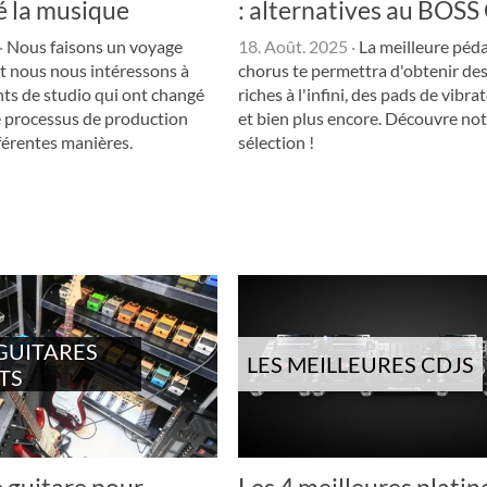
é la musique
: alternatives au BOSS
·
Nous faisons un voyage
18. Août. 2025
·
La meilleure péda
t nous nous intéressons à
chorus te permettra d'obtenir de
ts de studio qui ont changé
riches à l'infini, des pads de vibra
e processus de production
et bien plus encore. Découvre no
férentes manières.
sélection !
GUITARES
LES MEILLEURES CDJS
TS
 guitare pour
Les 4 meilleures plati