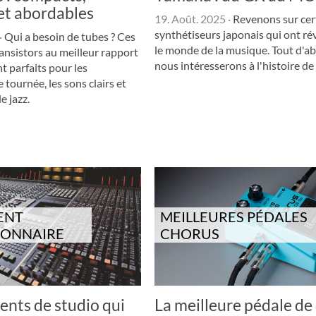
et abordables
19. Août. 2025
·
Revenons sur cer
synthétiseurs japonais qui ont r
·
Qui a besoin de tubes ? Ces
le monde de la musique. Tout d'a
ransistors au meilleur rapport
nous intéresserons à l'histoire d
t parfaits pour les
tournée, les sons clairs et
e jazz.
ENT
MEILLEURES PÉDALES
IONNAIRE
CHORUS
nts de studio qui
La meilleure pédale de