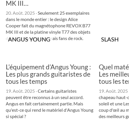
MK III…
20. Août. 2025
·
Seulement 25 exemplaires
dans le monde entier : le design Alice
Cooper fait du magnétophone REVOX B77
MK III et de la platine vinyle T77 des objets
de collection pour les vrais fans de rock.
ANGUS YOUNG
SLASH
L’équipement d’Angus Young :
Quel matér
Les plus grands guitaristes de
Les meille
tous les temps
tous les t
19. Août. 2025
·
Certains guitaristes
19. Août. 2025
peuvent être reconnus à un seul accord.
chapeau haut-d
Angus en fait certainement partie. Mais
soleil et une Le
qu'est-ce qui rend le matériel d'Angus Young
coup d'œil au ma
si spécial ?
des meilleurs g