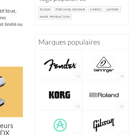
PLUGIN
PURCHASE ADVISOR
VIDEO
GUITARE
f Strat,
res
MUSIC PRODUCTION
et limité ou
Marques populaires
53
34
31
31
seurs
ODX