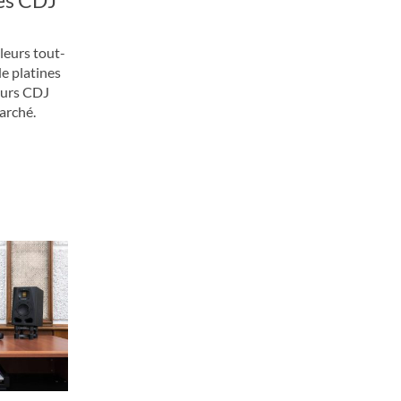
leurs tout-
e platines
eurs CDJ
arché.