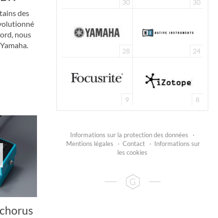
30
30
tains des
évolutionné
bord, nous
e Yamaha.
28
24
9
8
Informations sur la protection des données
·
Mentions légales
·
Contact
·
Informations sur
les cookies
 chorus