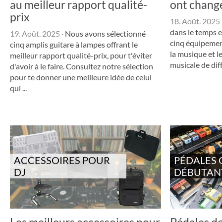
au meilleur rapport qualité-
ont chang
prix
18. Août. 2025
dans le temps e
19. Août. 2025
·
Nous avons sélectionné
cinq équipemen
cinq amplis guitare à lampes offrant le
la musique et l
meilleur rapport qualité-prix, pour t'éviter
musicale de dif
d'avoir à le faire. Consultez notre sélection
pour te donner une meilleure idée de celui
qui ...
ACCESSOIRES POUR
PÉDALES 
DJ
DÉBUTAN
Les meilleurs accessoires pour
Pédales de