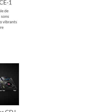
 CE-1
le de
s sons
to vibrants
tre
nes CDJ