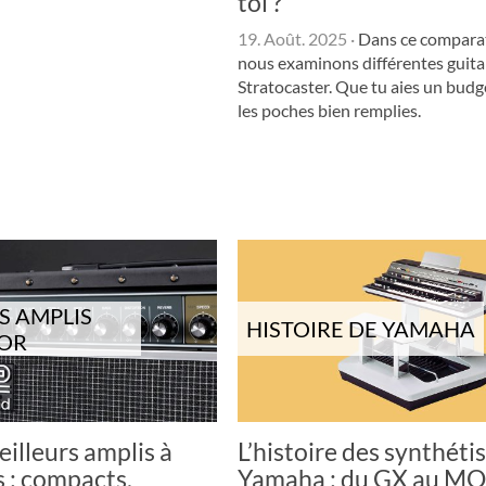
toi ?
19. Août. 2025
·
Dans ce comparati
nous examinons différentes guita
Stratocaster. Que tu aies un budg
les poches bien remplies.
S AMPLIS
HISTOIRE DE YAMAHA
TOR
eilleurs amplis à
L’histoire des synthéti
s : compacts,
Yamaha : du GX au M