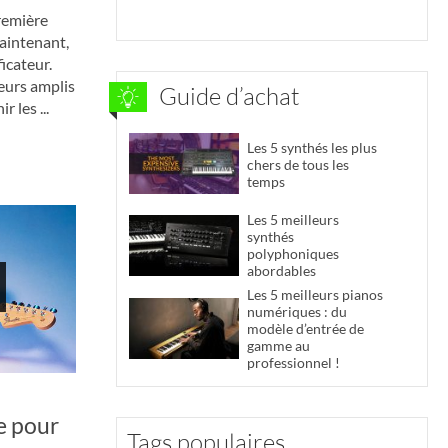
remière
Maintenant,
icateur.
leurs amplis
Guide d’achat
 les ...
Les 5 synthés les plus
chers de tous les
temps
Les 5 meilleurs
synthés
polyphoniques
abordables
Les 5 meilleurs pianos
numériques : du
modèle d’entrée de
gamme au
professionnel !
re pour
Tags populaires