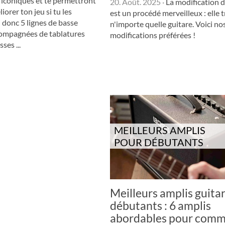
 iconiques et te permettront
20. Août. 2025
·
La modification d
orer ton jeu si tu les
est un procédé merveilleux : elle 
i donc 5 lignes de basse
n'importe quelle guitare. Voici no
ompagnées de tablatures
modifications préférées !
ses ...
MEILLEURS AMPLIS
POUR DÉBUTANTS
Meilleurs amplis guita
débutants : 6 amplis
abordables pour com