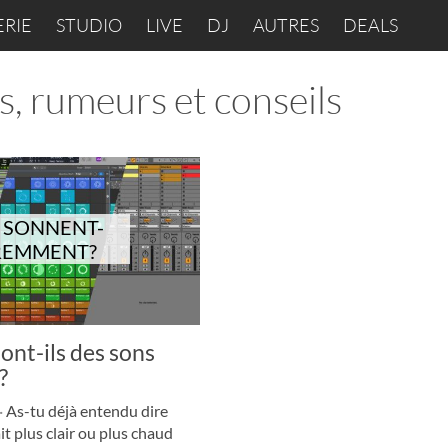
ERIE
STUDIO
LIVE
DJ
AUTRES
DEALS
és, rumeurs et conseils
 SONNENT-
EREMMENT?
nt-ils des sons
?
·
As-tu déjà entendu dire
 plus clair ou plus chaud