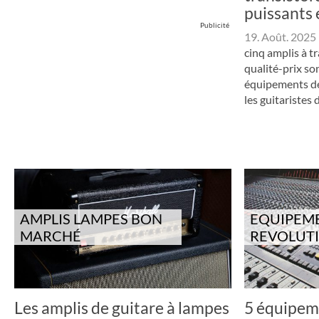
puissants 
Publicité
19. Août. 2025
cinq amplis à t
qualité-prix son
équipements de 
les guitaristes d
AMPLIS LAMPES BON
EQUIPEM
MARCHÉ
REVOLUT
Les amplis de guitare à lampes
5 équipeme