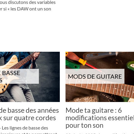
ous discutons des variables
r si « les DAW ont un son
E BASSE
MODS DE GUITARE
S
 de basse des années
Mode ta guitare : 6
nk sur quatre cordes
modifications essentie
pour ton son
·
Les lignes de basse des