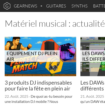
GEARNEWS
GUITARES
SYNTHS
BATT
Matériel musical : actualit
EQUIPEMENT DJ PLEIN
LES DAWS
AIR
ILS DIFF
3 produits DJ indispensables
Les DAWs o
pour faire la fête en plein air
différents 
22. Août. 2025
·
De quoi as-tu besoin pour
21. Août. 2025
une installation DJ mobile ? Nous
qu'un DAW était