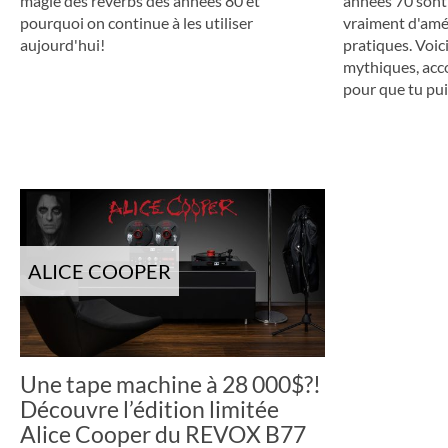
magie des réverbs des années 80 et
années 70 sont
pourquoi on continue à les utiliser
vraiment d'améli
aujourd'hui!
pratiques. Voic
mythiques, acc
pour que tu puis
ALICE COOPER
Une tape machine à 28 000$?!
Découvre l’édition limitée
Alice Cooper du REVOX B77