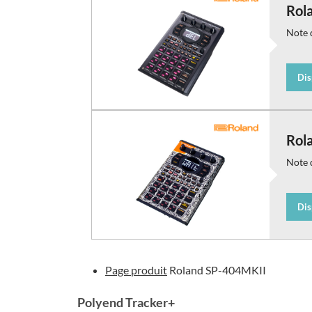
Rol
Note d
Dis
Rol
Note d
Dis
Page produit
Roland SP-404MKII
Polyend Tracker+