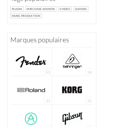
PLUGIN
PURCHASE ADVISOR
VIDEO
GUITARE
MUSIC PRODUCTION
Marques populaires
53
34
31
31