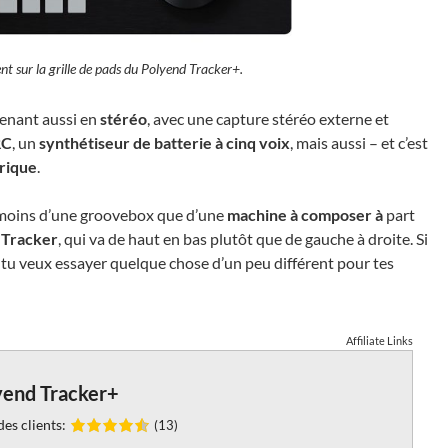
nt sur la grille de pads du Polyend Tracker+.
tenant aussi en
stéréo
, avec une capture stéréo externe et
RC
, un
synthétiseur de batterie à cinq voix
, mais aussi – et c’est
rique
.
it moins d’une groovebox que d’une
machine à composer à
part
 Tracker
, qui va de haut en bas plutôt que de gauche à droite. Si
i tu veux essayer quelque chose d’un peu différent pour tes
Affiliate Links
yend Tracker+
es clients:
(13)