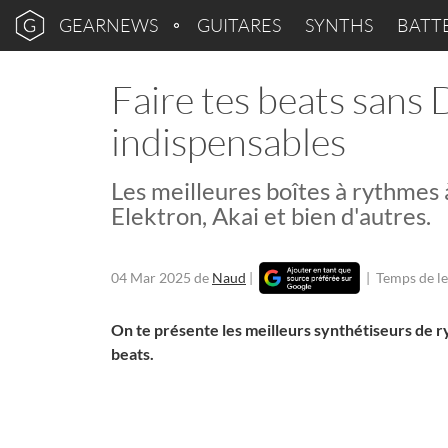
GEARNEWS
GUITARES
SYNTHS
BATT
Faire tes beats sans
indispensables
Les meilleures boîtes à rythmes 
Elektron, Akai et bien d'autres.
04 Mar 2025
de
Naud
|
|
Temps de le
On te présente les meilleurs synthétiseurs de r
beats.