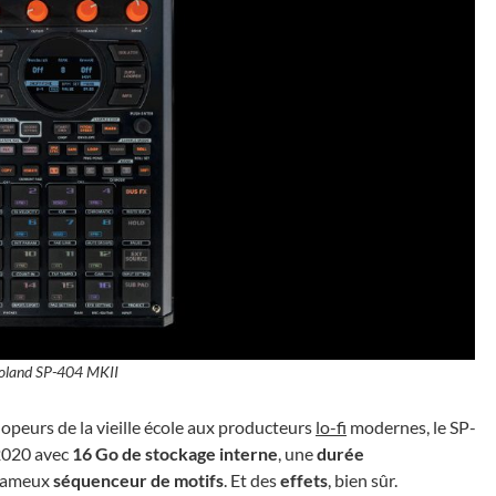
oland SP-404 MKII
opeurs de la vieille école aux producteurs
lo-fi
modernes, le SP-
2020 avec
16 Go de stockage interne
, une
durée
 fameux
séquenceur de motifs
. Et des
effets
, bien sûr.