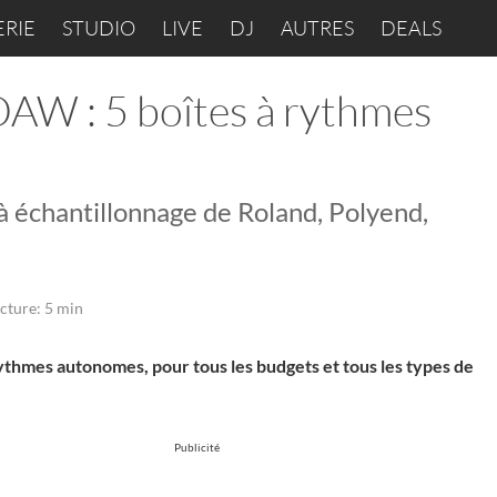
ERIE
STUDIO
LIVE
DJ
AUTRES
DEALS
 DAW : 5 boîtes à rythmes
à échantillonnage de Roland, Polyend,
cture: 5 min
ythmes autonomes, pour tous les budgets et tous les types de
Publicité