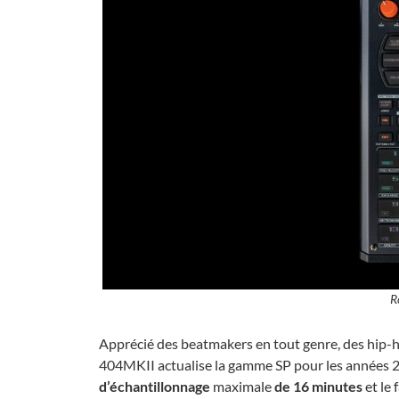
R
Apprécié des beatmakers en tout genre, des hip-h
404MKII actualise la gamme SP pour les années 
d’échantillonnage
maximale
de 16 minutes
et le