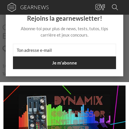
GEARNEWS
×
Rejoins la gearnewsletter!
Oms In Serial présente le module
Abonne-toi pour plus de news, tests, tutos, tips
Eurorack DynaMix
carrière et jeux concours.
Ça va patcher !
Je m'abonne
14 Avr
de
Mix Jagger
|
|
5,0 / 5,0 |
Temps de lecture: 1 min