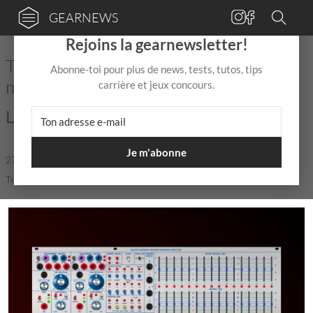
GEARNEWS
×
Rejoins la gearnewsletter!
Tiptop Audio et Buchla rééditent le
Abonne-toi pour plus de news, tests, tutos, tips
module 248t
carrière et jeux concours.
Le retour d'une légende !
Je m'abonne
27 Mar
de
Mix Jagger
|
|
5,0 / 5,0 |
Temps de lecture: 2 min