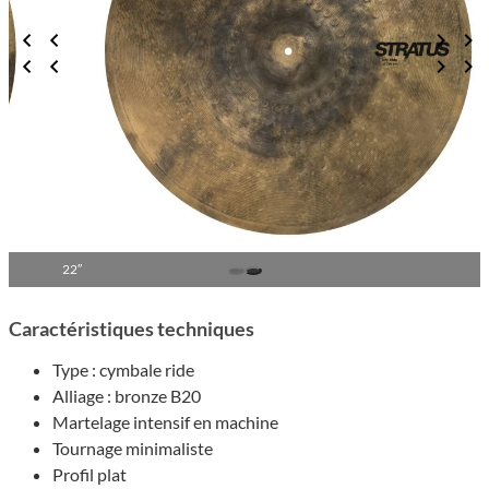
24″
Carac­té­ris­tiques tech­niques
Type : cymbale ride
Alliage : bronze B20
Marte­lage inten­sif en machine
Tour­nage mini­ma­liste
Profil plat