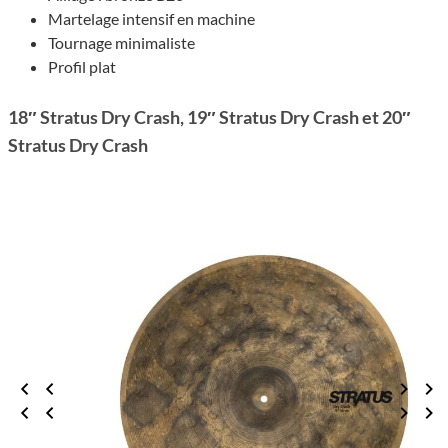
Marte­lage inten­sif en machine
Tour­nage mini­ma­liste
Profil plat
18″ Stra­tus Dry Crash, 19″ Stra­tus Dry Crash et 20″
Stra­tus Dry Crash