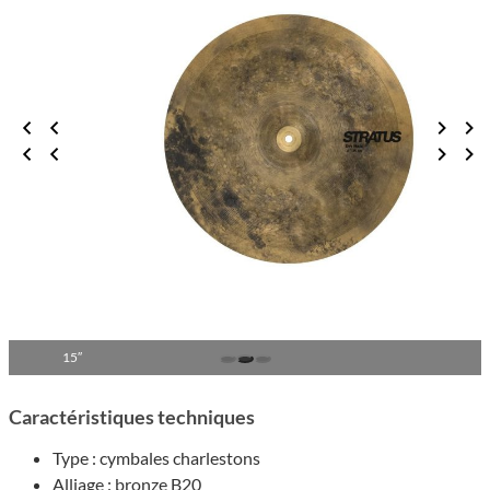
14″
Carac­té­ris­tiques tech­niques
Type : cymbales char­les­tons
Alliage : bronze B20