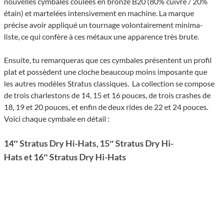
nouvelles cymbales coulées en bronze B20 (80% cuivre / 20%
étain) et marte­lées inten­si­ve­ment en machine. La marque
précise avoir appliqué un tour­nage volontairement mini­ma­
liste, ce qui confère à ces métaux une appa­rence très brute.
Ensuite, tu remarqueras que ces cymbales présentent un profil
plat et possèdent une cloche beau­coup moins impo­sante que
les autres modèles Stra­tus clas­siques. La collec­tion se compose
de trois char­les­tons de 14, 15 et 16 pouces, de trois crashes de
18, 19 et 20 pouces, et enfin de deux rides de 22 et 24 pouces.
Voici chaque cymbale en détail :
14″ Stra­tus Dry Hi-Hats, 15″ Stra­tus Dry Hi-
Hats et 16″ Stra­tus Dry Hi-Hats