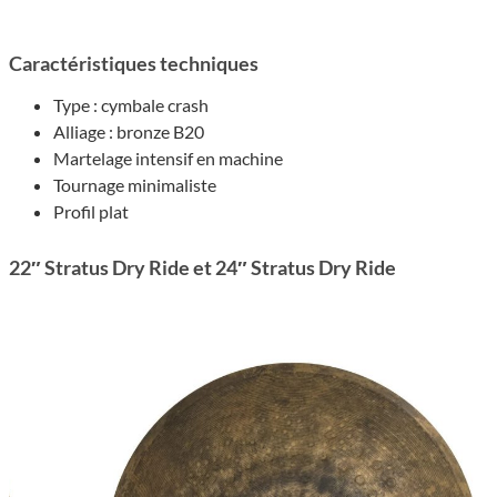
Carac­té­ris­tiques tech­niques
Type : cymbale crash
Alliage : bronze B20
Marte­lage inten­sif en machine
Tour­nage mini­ma­liste
Profil plat
22″ Stra­tus Dry Ride et 24″ Stra­tus Dry Ride