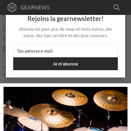
GEARNEWS
×
Rejoins la gearnewsletter!
La collection Stratus Dry débarque
Abonne-toi pour plus de news et tests matos, des
chez Sabian
autos, des tips carrière et des jeux concours.
Du nouveau chez Sabian !
Je m'abonne
04 Juin
de
Mix Jagger
|
|
5,0 / 5,0 |
Temps de lecture: 1 min