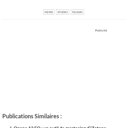
NEWS
STUDIO
PLUGIN
Publicité
Publications Similaires :
Ozone 12 EQ : un outil de mastering d’iZotope –