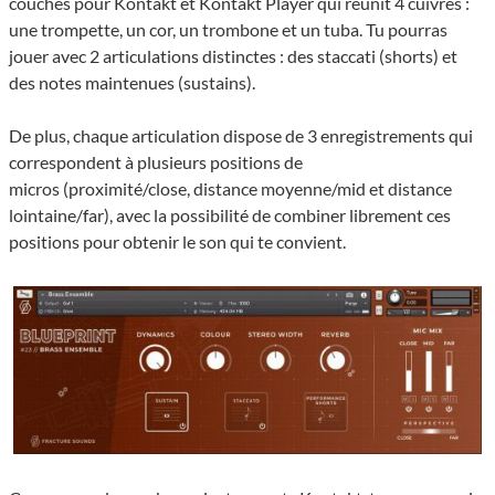
couches pour Kontakt et Kontakt Player qui réunit 4 cuivres :
une trom­pette, un cor, un trom­bone et un tuba. Tu pourras
jouer avec 2 ar­ti­cu­la­tions distinctes : des stac­ca­ti (shorts) et
des notes maintenues (sustains).
De plus, chaque articulation dispose de 3 enregistrements qui
correspondent à plusieurs posi­tions de
micros (proximité/close, distance moyenne/mid et distance
loin­taine/far), avec la possi­bi­lité de combi­ner libre­ment ces
positions pour obtenir le son qui te convient.