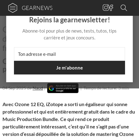
GEARNEWS
×
Rejoins la gearnewsletter!
Ozone 12 EQ : un outil de mastering
Abonne-toi pour plus de news, tests, tutos, tips
d’iZotope – maintenant disponible en
carrière et jeux concours.
freeware !
Cet égaliseur de mastering à la sonorité
professionnelle est gratuit !
Je m'abonne
04 Sep 2025
de
Naud
|
|
Temps de lecture: 3 min
Avec Ozone 12 EQ, iZotope a sorti un égaliseur qui sonne
professionnel et qui est entièrement gratuit dans le cadre du
Music Production Bundle. Ce qui rend ce produit
particulièrement intéressant, c’est qu’il ne s’agit pas d’une
version d’essai dépouillée de la solution de mastering Ozone