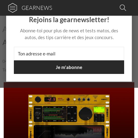
GEARNEWS
×
Rejoins la gearnewsletter!
Acustica Audio publie Ash 2
Abonne-toi pour plus de news et tests matos, des
autos, des tips carrière et des jeux concours.
Ash 2 est arrivé !
04 Juin
de
Mix Jagger
|
|
3,7 / 5,0 |
Je m'abonne
Temps de lecture: 2 min