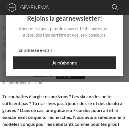
GEARNEWS
×
Rejoins la gearnewsletter!
Du Djent au Jazz : les 5 meilleures
Abonne-toi pour plus de news et tests matos, des
guitares à 7 cordes pour tous les
autos, des tips carrière et des jeux concours.
budgets
Les tous-terrains de la guitare!
Je m'abonne
12 Août 2025
de
Mix Jagger
|
|
4,0 / 5,0 |
Temps de lecture: 7 min
Tu souhaites élargir tes horizons ? Les six cordes ne te
suffisent pas ? Tu n’arrives pas à jouer des ré et des do ultra
graves ? Dans ce cas, une guitare à 7 cordes pourrait être
exactement ce que tu recherches. Nous avons sélectionné 5
modèles conçus pour les débutants comme pour les pros !