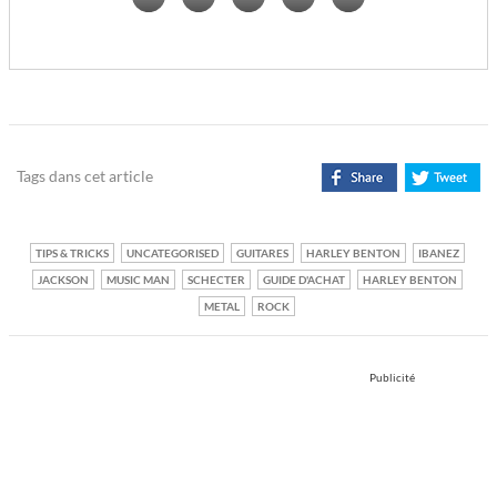
Tags dans cet article
TIPS & TRICKS
UNCATEGORISED
GUITARES
HARLEY BENTON
IBANEZ
JACKSON
MUSIC MAN
SCHECTER
GUIDE D'ACHAT
HARLEY BENTON
METAL
ROCK
Publicité