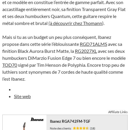
et ce modèle en constitue l’entrée de gamme parfait. Avec son
accastillage entièrement noir, sa finition Transparent Gray Flat
et ses deux humbuckers Quantum, cette guitare respire le
métal sombre et brutal
(à découvrir chez Thomann
).
Mais si tu as un budget un peu plus conséquent, Ibanez
propose dans cette série l’éblouissante
RGD71ALMS
avec sa
finition Black Aurora Burst Matte, la
RG2027XL
avec ses deux
humbuckers DiMarzio Fusion Edge 7 ou bien encore le modèle
TOD70
signé par Tim Henson de Polyphia. Encore trop peu de
luthiers sont synonymes de 7 cordes de haute qualité comme
l’est Ibanez.
Site web
Affiliate Links
Ibanez RGA742FM-TGF
Note des clients:
(18)