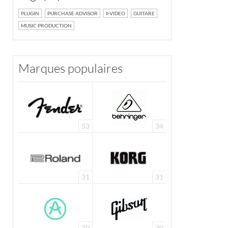
PLUGIN
PURCHASE ADVISOR
VIDEO
GUITARE
MUSIC PRODUCTION
Marques populaires
53
34
31
31
30
30