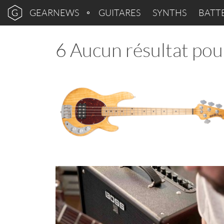
GEARNEWS
GUITARES
SYNTHS
BATT
6 Aucun résultat pou