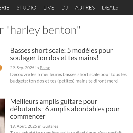
ERIE
STUDIO
LIVE
DJ
AUTRES
DEALS
r "harley benton"
Basses short scale: 5 modèles pour
soulager ton dos et tes mains!
29. Sep. 2025
in
Basse
Découvre les 5 meilleures basses short scale pour tous les
budgets: ton dos et tes (petites) mains te diront merci.
Meilleurs amplis guitare pour
débutants : 6 amplis abordables pour
commencer
19. Août. 2025
in
Guitares
Tu as acheté ta première guitare électrique, c'est parfait.