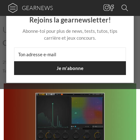
GEARNEWS
×
Rejoins la gearnewsletter!
UB DSP sort le plug-in Vowel Blender
Abonne-toi pour plus de news, tests, tutos, tips
carrière et jeux concours.
Cocorico !
29 Mai
de
Mix Jagger
|
|
5,0 / 5,0 |
Je m'abonne
Temps de lecture: 2 min