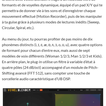
formants et de voyelles dynamique, équipé d’un pad X/Y qui te
permettra de donner vie à tes sons et d’enregistrer chaque
mouvement effectué (Motion Recorder), puis de les manipuler
à ta guise grâce à plusieurs modes de lectures inédits (Sweep,
Circular, Spiral, etc.).
Au menu du jour, tu pourras profiter de pas moins de dix
phonèmes distincts (i, ɪ, ɛ, æ, ɑ, ʌ, ɔ, o, ʊ, u), avec quatre options
de formant pour chacun d’entre eux, mais aussi de sept
modèles de voix différents (Woman 1/2/3, Man 1/2/3 et Kids).
En arrière plan, le plug-in utilise un filtre à variable d’état à
quatre pôles (24 dB/oct) accompagné d’un module de Pitch-
Shifting avancé (FFT 512), sans compter une touche de
sorcellerie audio caractéristique d’UB DSP.