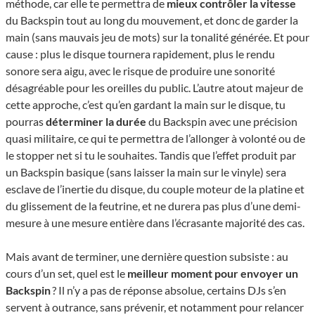
méthode, car elle te permettra de
mieux contrôler la vitesse
du Backs­pin tout au long du mouvement, et donc de garder la
main (sans mauvais jeu de mots) sur la tona­lité géné­rée. Et pour
cause : plus le disque tournera rapidement, plus le rendu
sonore sera aigu, avec le risque de produire une sonorité
désagréable pour les oreilles du public. L’autre atout majeur de
cette approche, c’est qu’en gardant la main sur le disque, tu
pourras
déterminer la durée
du Backs­pin avec une précision
quasi militaire, ce qui te permet­tra de l’al­lon­ger à volonté ou de
le stop­per net si tu le souhaites. Tandis que l’effet produit par
un Backs­pin basique (sans lais­ser la main sur le vinyle) sera
esclave de l’iner­tie du disque, du couple moteur de la platine et
du glis­se­ment de la feutrine, et ne durera pas plus d’une demi-
mesure à une mesure entière dans l’écrasante majorité des cas.
Mais avant de terminer, une dernière question subsiste : au
cours d’un set, quel est le
meilleur moment pour envoyer un
Backs­pin
? Il n’y a pas de réponse absolue, certains DJs s’en
servent à outrance, sans prévenir, et notamment pour relancer