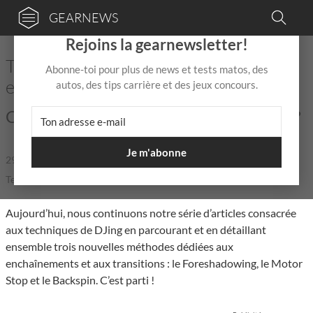
GEARNEWS
×
Rejoins la gearnewsletter!
Techniques de DJing : enchaînements
Abonne-toi pour plus de news et tests matos, des
et transitions – Partie 3
autos, des tips carrière et des jeux concours.
Comment construire un DJ set de A à Z ?
Je m'abonne
29 Mai
de
Mix Jagger
|
|
5,0 / 5,0 |
Temps de lecture: 13 min
Aujourd’hui, nous continuons notre série d’articles consacrée
aux techniques de DJing en parcourant et en détaillant
ensemble trois nouvelles méthodes dédiées aux
enchaînements et aux transitions : le Foreshadowing, le Motor
Stop et le Backspin. C’est parti !