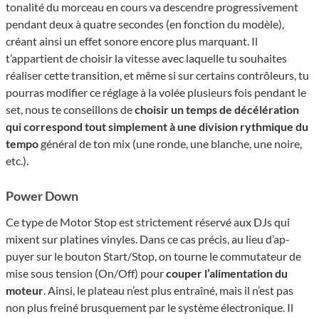
tona­lité du morceau en cours va descendre progressivement
pendant deux à quatre secondes (en fonction du modèle),
créant ainsi un effet sonore encore plus marquant. Il
t’appartient de choisir la vitesse avec laquelle tu souhaites
réaliser cette transition, et même si sur certains contrôleurs, tu
pourras modifier ce réglage à la volée plusieurs fois pendant le
set, nous te conseillons de
choisir un temps de décélération
qui correspond tout simplement à une division rythmique du
tempo
général de ton mix (une ronde, une blanche, une noire,
etc.).
Power Down
Ce type de Motor Stop est strictement réservé aux DJs qui
mixent sur platines vinyles. Dans ce cas précis, au lieu d’ap­
puyer sur le bouton Start/Stop, on tourne le commu­ta­teur de
mise sous tension (On/Off) pour
couper l’ali­men­ta­tion du
moteur
. Ainsi, le plateau n’est plus entraîné, mais il n’est pas
non plus freiné brusquement par le système élec­tro­nique. Il