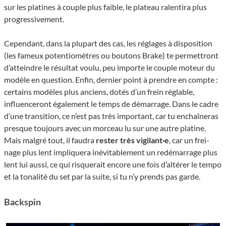
sur les platines à couple plus faible, le plateau ralen­tira plus
progres­si­ve­ment.
Cepen­dant, dans la plupart des cas, les réglages à dispo­si­tion
(les fameux poten­tio­mètres ou boutons Brake) te permet­tront
d’at­teindre le résul­tat voulu, peu importe le couple moteur du
modèle en ques­tion. Enfin, dernier point à prendre en compte :
certains modèles plus anciens, dotés d’un frein réglable,
influen­ce­ront égale­ment le temps de démar­rage. Dans le cadre
d’une transition, ce n’est pas très important, car tu enchaîneras
presque toujours avec un morceau lu sur une autre platine.
Mais malgré tout, il faudra
rester très vigilant·e
, car un frei­
nage plus lent impliquera inévi­ta­ble­ment un redé­mar­rage plus
lent lui aussi, ce qui risquerait encore une fois d’altérer le tempo
et la tonalité du set par la suite, si tu n’y prends pas garde.
Backspin