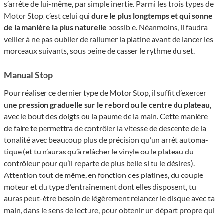
s’ar­rête de lui-même, par simple iner­tie. Parmi les trois types de
Motor Stop, c’est celui qui
dure le plus longtemps et qui sonne
de la manière la plus natu­relle
possible. Néanmoins, il faudra
veiller à ne pas oublier de rallu­mer la platine avant de lancer les
morceaux suivants, sous peine de casser le rythme du set.
Manual Stop
Pour réaliser ce dernier type de Motor Stop, il suffit d’exercer
u
ne pres­sion graduelle sur le rebord ou le centre du plateau
,
avec le bout des doigts ou la paume de la main. Cette manière
de faire te permet­tra de contrô­ler la vitesse de descente de la
tona­lité avec beau­coup plus de préci­sion qu’un arrêt auto­ma­
tique (et tu n’auras qu’à relâcher le vinyle ou le plateau du
contrôleur pour qu’il reparte de plus belle si tu le désires).
Attention tout de même, en fonction des platines, du couple
moteur et du type d’entraînement dont elles disposent, tu
auras peut-être besoin de légèrement relancer le disque avec ta
main, dans le sens de lecture, pour obtenir un départ propre qui