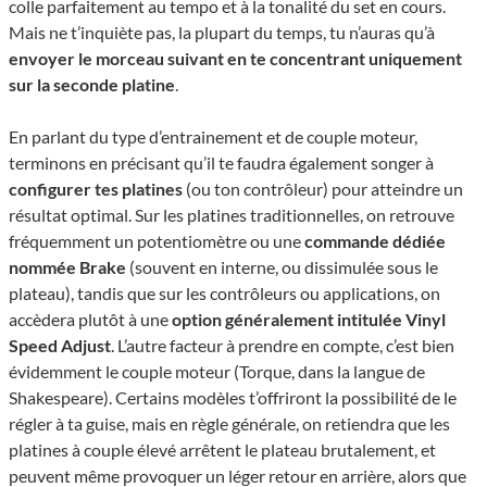
colle parfaitement au tempo et à la tonalité du set en cours.
Mais ne t’inquiète pas, la plupart du temps, tu n’auras qu’à
envoyer le morceau suivant en te concentrant uniquement
sur la seconde platine
.
En parlant du type d’entrainement et de couple moteur,
terminons en précisant qu’il te faudra également songer à
configurer tes platines
(ou ton contrôleur) pour atteindre un
résultat optimal. Sur les platines traditionnelles, on retrouve
fréquemment un potentiomètre ou une
commande dédiée
nommée Brake
(souvent en interne, ou dissimulée sous le
plateau), tandis que sur les contrôleurs ou applications, on
accèdera plutôt à une
option généralement intitulée Vinyl
Speed Adjust
. L’autre facteur à prendre en compte, c’est bien
évidemment le couple moteur (Torque, dans la langue de
Shakespeare). Certains modèles t’offriront la possibilité de le
régler à ta guise, mais en règle générale, on retien­dra que les
platines à couple élevé arrêtent le plateau bruta­le­ment, et
peuvent même provoquer un léger retour en arrière, alors que