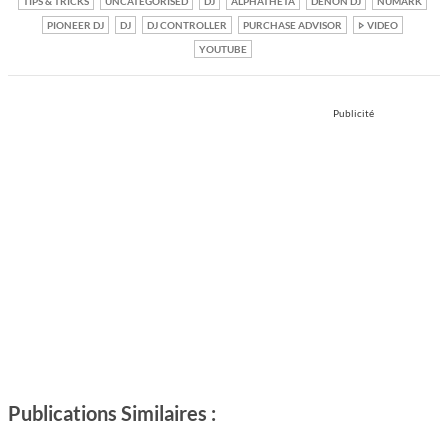
TIPS & TRICKS
UNCATEGORISED
DJ
ALPHATHETA
DENON DJ
NUMARK
PIONEER DJ
DJ
DJ CONTROLLER
PURCHASE ADVISOR
VIDEO
YOUTUBE
Publicité
Publications Similaires :