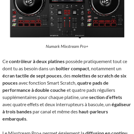
Numark Mixstream Pro+
Ce
contrôleur à deux platines
possède pratiquement tout ce
dont tu as besoin dans un
boîtier compact
, notamment un
écran tactile de sept pouces
, des
molettes de scratch de six
pouces
avec fonction Smart Scratch,
quatre pads de
performance à double couche
et quatre pads réguliers
supplémentaires pour chaque platine, une
section d’effets
avec quatre effets et deux interrupteurs à bascule, un
égaliseur
à trois bandes
par canal et même des
haut-parleurs
embarqués
.
Le Mixstream Pro+ permet également la
diffusion en continu