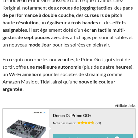
Le nouveau Prime Go+ possède tout ce que tu aimes chez
l’original, notamment
deux roues de jogging tactiles
, des
pads
de performance à double couche
, des
curseurs de pitch
haute résolution
, un
égaliseur à trois bandes
et des
effets
assignables
. Il est également doté d’un
écran tactile multi-
gestes de sept pouces
avec des affichages personnalisables et
un nouveau
mode Jour
pour les soirées en plein air.
En ce qui concerne les nouveautés, le Prime Go+, qui vient de
sortir, offre
une meilleure autonomie
(plus de
quatre heures
),
un
Wi-Fi amélioré
pour les sociétés de streaming comme
Amazon Music et Tidal, ainsi qu’une
nouvelle couleur
argentée
.
Affiliate Links
Denon DJ Prime GO+
Note des clients:
(21)