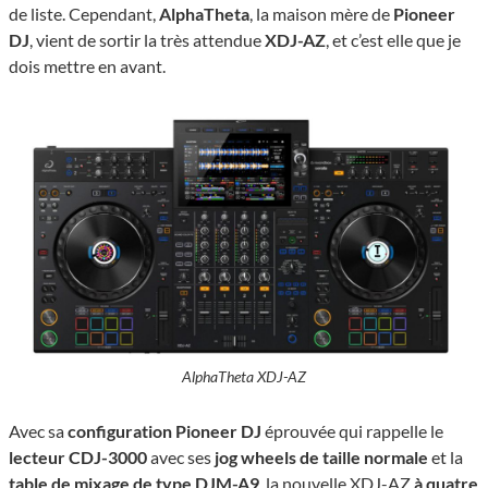
de liste. Cependant,
AlphaTheta
, la maison mère de
Pioneer
DJ
, vient de sortir la très attendue
XDJ-AZ
, et c’est elle que je
dois mettre en avant.
AlphaTheta XDJ-AZ
Avec sa
configuration Pioneer DJ
éprouvée qui rappelle le
lecteur CDJ-3000
avec ses
jog wheels de taille normale
et la
table de mixage de type DJM-A9
, la nouvelle XDJ-AZ
à quatre