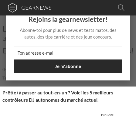
GEARNEWS
×
Rejoins la gearnewsletter!
Les 5 meilleurs contrôleurs DJ
Abonne-toi pour plus de news et tests matos, des
autonomes pour tou(te)s les DJs
autos, des tips carrière et des jeux concours.
Des contrôleurs autonomes performants!
Je m'abonne
04 Mar 2025
de
Naud
|
|
5,0 / 5,0 |
Temps de lecture: 6 min
Prêt(e) à passer au tout-en-un ? Voici les 5 meilleurs
contrôleurs DJ autonomes du marché actuel.
Publicité