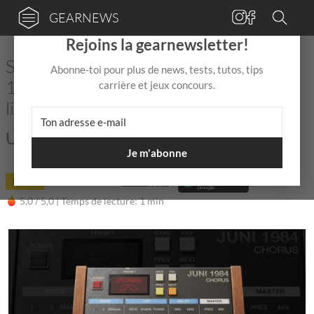
GEARNEWS
×
Rejoins la gearnewsletter!
Schulz Audio t’offre le plugin JUNI
Abonne-toi pour plus de news, tests, tutos, tips
1984 CHORUS pendant une durée
carrière et jeux concours.
limitée
Un grand classique pour ta DAW !
Je m'abonne
DEAL
21 Nov 2025
de
Mix Jagger
|
|
5,0 / 5,0 |
Temps de lecture: 1 min