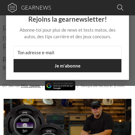
GEARNEWS
×
Rejoins la gearnewsletter!
Revv Amplification présente ses
Abonne-toi pour plus de news et tests matos, des
nouveaux haut-parleurs Classic Series
autos, des tips carrière et des jeux concours.
RV30 et RV90
Revv Amplification fabrique désormais
ses propres HP !
Je m'abonne
07 Jan
de
Mix Jagger
|
|
Temps de lecture: 2 min