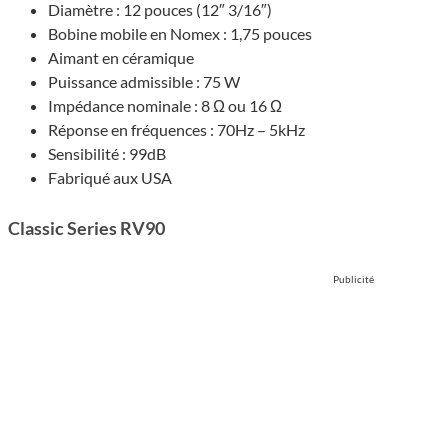
Diamètre : 12 pouces (12″ 3/16″)
Bobine mobile en Nomex : 1,75 pouces
Aimant en céra­mique
Puis­sance admis­sible : 75 W
Impédance nominale : 8 Ω ou 16 Ω
Réponse en fréquences : 70Hz – 5kHz
Sensi­bi­lité : 99dB
Fabriqué aux USA
Classic Series RV90
Publicité