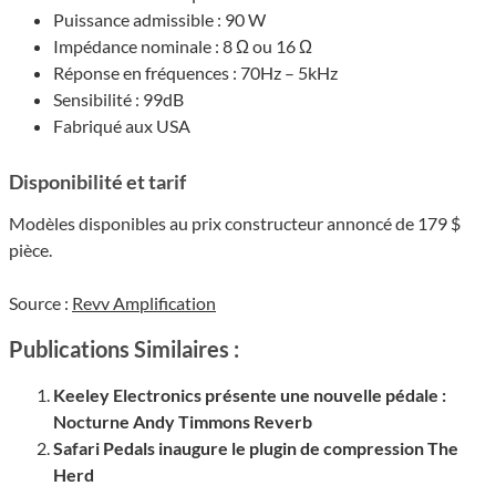
Puis­sance admis­sible : 90 W
Impédance nominale : 8 Ω ou 16 Ω
Réponse en fréquences : 70Hz – 5kHz
Sensi­bi­lité : 99dB
Fabriqué aux USA
Dispo­ni­bi­lité et tarif
Modèles dispo­nibles au prix constructeur annoncé de 179 $
pièce.
Source :
Revv Ampli­fi­ca­tion
Publications Similaires :
Keeley Electronics présente une nouvelle pédale :
Nocturne Andy Timmons Reverb
Safari Pedals inaugure le plugin de compression The
Herd