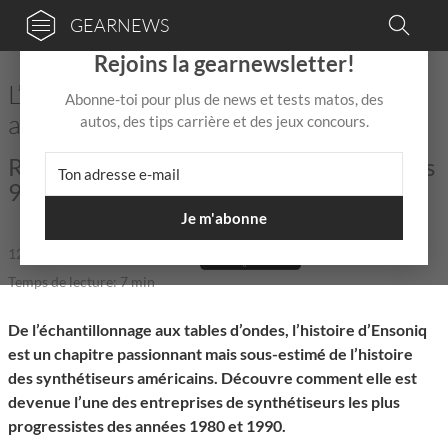
GEARNEWS
×
Rejoins la gearnewsletter!
L’histoire d’Ensoniq : Les géants
Abonne-toi pour plus de news et tests matos, des
américains
autos, des tips carrière et des jeux concours.
Reviens sur les jours de gloire des années
90 numériques.
Je m'abonne
12 Sep 2025
de
GearNewsFR
|
|
Temps de lecture: 7 min
De l’échantillonnage aux tables d’ondes, l’histoire d’Ensoniq
est un chapitre passionnant mais sous-estimé de l’histoire
des synthétiseurs américains. Découvre comment elle est
devenue l’une des entreprises de synthétiseurs les plus
progressistes des années 1980 et 1990.