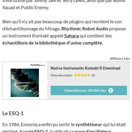
a été utilisé par Jimmy Jam et Terry Lewis, ainsi que par Bomb
Squad et Public Enemy.
Bien qu’il n’y ait pas beaucoup de plugins qui recréent le son
d’échantillonnage du Mirage,
Rhythmic Robot Audio
propose
un instrument Kontakt appelé
Sahara
qui contient des
échantillons de la bibliothèque d’usine complète
.
Affiliate Links
Native Instruments Kontakt 8 Download
Note des clients:
(4)
Disponible pour 285,00€ chez
Le ESQ-1
En 1986, Ensoniq a enfin pu sortir le
synthétiseur
qui lui était
destiné. Appelé
ESQ-1
, il utilisait sa
puce d’oscillateur