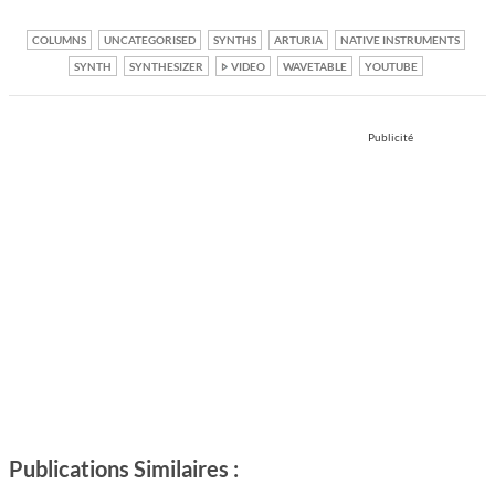
COLUMNS
UNCATEGORISED
SYNTHS
ARTURIA
NATIVE INSTRUMENTS
SYNTH
SYNTHESIZER
VIDEO
WAVETABLE
YOUTUBE
Publicité
Publications Similaires :