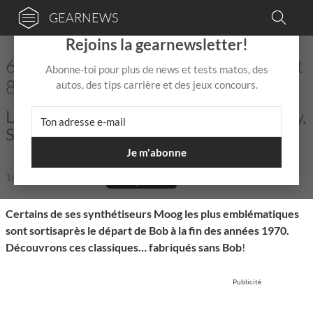
GEARNEWS
×
Rejoins la gearnewsletter!
6 synthétiseurs Moog des années 70 et
Abonne-toi pour plus de news et tests matos, des
80: Moog sans Bob
autos, des tips carrière et des jeux concours.
Late-period classics including the Prodigy,
Source, Memorymoog, and more!
Je m'abonne
14 Fév 2025
de
Naud
|
|
Temps de lecture: 8 min
Certains de ses synthétiseurs Moog les plus emblématiques
sont sortisaprès le départ de Bob à la fin des années 1970.
Découvrons ces classiques… fabriqués sans Bob
!
Publicité