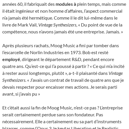
années 60, il fabriquait des
modules à
plein temps, mais comme
il était ingénieur et non homme d’affaires, l’aspect commercial
n’a jamais été hermétique. Comme il le dit lui-même dans le
livre de Mark Vail,
Vintage Synthesizers
, « Du point de vue de la
compétence, nous n’avons jamais été une entreprise. Jamais. »
Après plusieurs rachats, Moog Music a fini par tomber dans
l’escarcelle de Norlin Industries en 1973. Bob est resté
employé
, dirigeant le département R&D, pendant encore
quatre ans. Qu’est-ce qui l’a poussé à partir ? « Ce qui m’a incité
à rester aussi longtemps, plutôt », a-t-il plaisanté dans
Vintage
Synthesizers
. « J’avais un contrat de travail de quatre ans que je
devais respecter pour encaisser mes actions. Je serais parti
avant, si j’avais pu »
Et c’était aussi la fin de Moog Music, n’est-ce pas ? L’entreprise
serait certainement perdue sans son fondateur. Pas
nécessairement. Elle a certainement eu sa part d’instruments
bizarres, comme l’Opus 3, le keytar Liberation et le Realistic