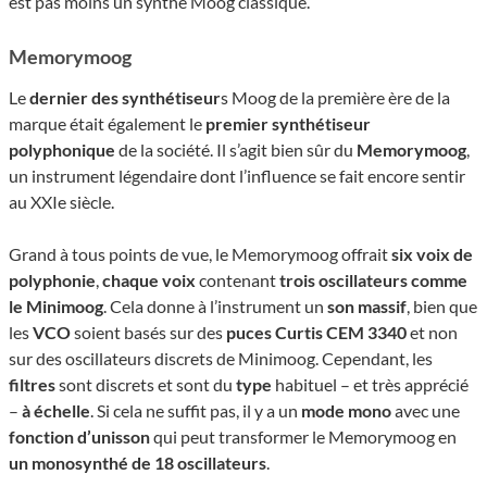
est pas moins un synthé Moog classique.
Memorymoog
Le
dernier des synthétiseur
s Moog de la première ère de la
marque était également le
premier synthétiseur
polyphonique
de la société. Il s’agit bien sûr du
Memorymoog
,
un instrument légendaire dont l’influence se fait encore sentir
au XXIe siècle.
Grand à tous points de vue, le Memorymoog offrait
six voix de
polyphonie
,
chaque voix
contenant
trois oscillateurs comme
le Minimoog
. Cela donne à l’instrument un
son massif
, bien que
les
VCO
soient basés sur des
puces Curtis CEM 3340
et non
sur des oscillateurs discrets de Minimoog. Cependant, les
filtres
sont discrets et sont du
type
habituel – et très apprécié
–
à échelle
. Si cela ne suffit pas, il y a un
mode mono
avec une
fonction d’unisson
qui peut transformer le Memorymoog en
un monosynthé de 18 oscillateurs
.