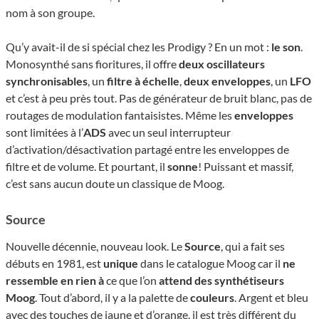
nom à son groupe.
Qu’y avait-il de si spécial chez les Prodigy ? En un mot :
le son
.
Monosynthé sans fioritures, il offre
deux oscillateurs
synchronisables
, un
filtre à échelle
,
deux enveloppes
, un
LFO
et c’est à peu près tout. Pas de générateur de bruit blanc, pas de
routages de modulation fantaisistes. Même les
enveloppes
sont limitées à l’
ADS
avec un seul interrupteur
d’activation/désactivation partagé entre les enveloppes de
filtre et de volume. Et pourtant, il
sonne
! Puissant et massif,
c’est sans aucun doute un classique de Moog.
Source
Nouvelle décennie, nouveau look. Le
Source
, qui a fait ses
débuts en 1981, est
unique
dans le catalogue Moog car il
ne
ressemble en rien à
ce que l’on
attend des synthétiseurs
Moog
. Tout d’abord, il y a la palette de
couleurs
. Argent et bleu
avec des touches de jaune et d’orange, il est très différent du