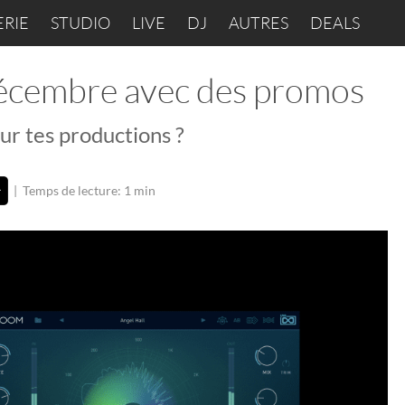
ERIE
STUDIO
LIVE
DJ
AUTRES
DEALS
décembre avec des promos
ur tes productions ?
|
Temps de lecture: 1 min