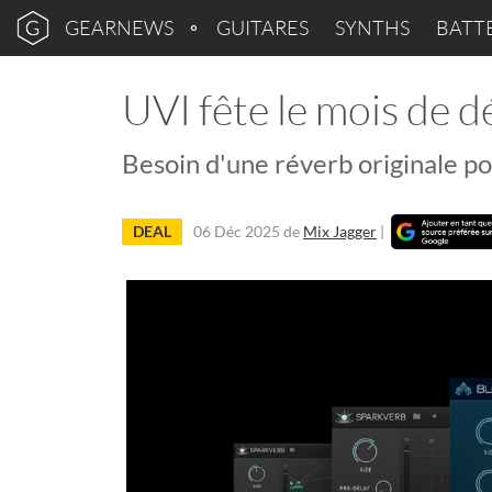
GEARNEWS
GUITARES
SYNTHS
BATT
UVI fête le mois de 
Besoin d'une réverb originale po
DEAL
06 Déc 2025
de
Mix Jagger
|