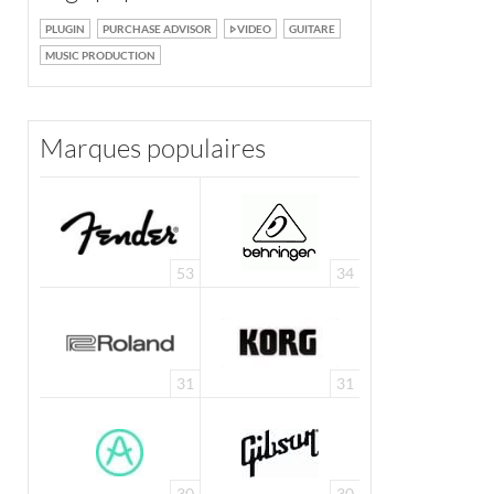
PLUGIN
PURCHASE ADVISOR
VIDEO
GUITARE
MUSIC PRODUCTION
Marques populaires
53
34
31
31
30
30