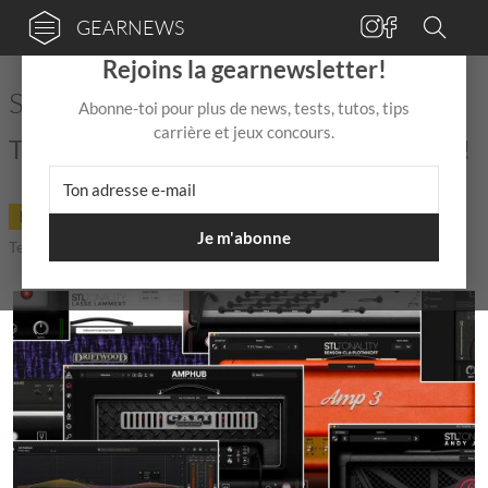
GEARNEWS
×
Rejoins la gearnewsletter!
STL TONES Mid Year Sale
Abonne-toi pour plus de news, tests, tutos, tips
carrière et jeux concours.
Tous les bons plans sont sur gearnews.fr !
DEAL
17 Juin
de
Mix Jagger
|
|
5,0 / 5,0 |
Je m'abonne
Temps de lecture: 1 min