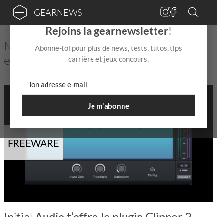
GEARNEWS
×
Rejoins la gearnewsletter!
Matériel musical : actualités, rumeurs
Abonne-toi pour plus de news, tests, tutos, tips
et conseils
carrière et jeux concours.
Je m'abonne
FREEWARE
Initial Audio t’offre le plugin Clipper 2