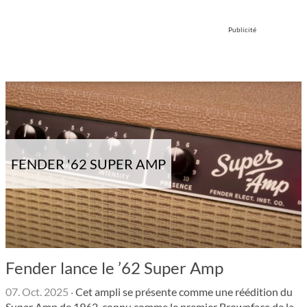
Publicité
FENDER '62 SUPER AMP
Fender lance le ’62 Super Amp
07. Oct. 2025
·
Cet ampli se présente comme une réédi­tion du
Super Amp de 1962, connu comme le premier Brown­face de la