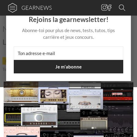
GEARNEWS
×
Rejoins la gearnewsletter!
Neural DSP fête le Black Friday
Abonne-toi pour plus de news, tests, tutos, tips
carrière et jeux concours.
Le Black Friday est arrivé !
DEAL
21 Nov 2025
de
Mix Jagger
|
|
Je m'abonne
Temps de lecture: 1 min