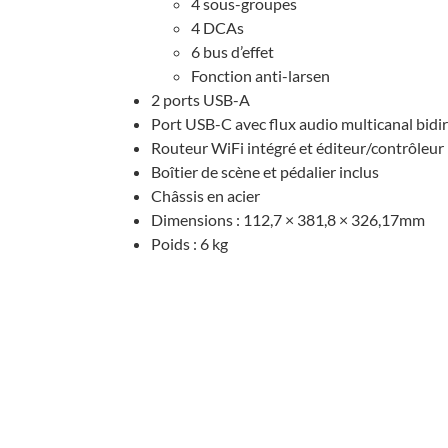
4 sous-groupes
4 DCAs
6 bus d’ef­fet
Fonc­tion anti-larsen
2 ports USB-A
Port USB-C avec flux audio multi­ca­nal bidi­r
Routeur WiFi inté­gré et éditeur/contrô­le
Boîtier de scène et péda­lier inclus
Châs­sis en acier
Dimen­sions : 112,7 × 381,8 × 326,17mm
Poids : 6 kg