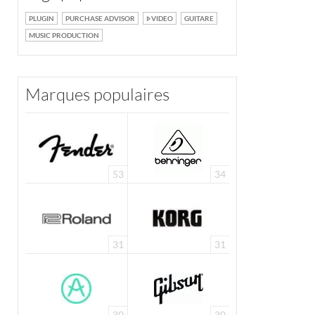
PLUGIN
PURCHASE ADVISOR
VIDEO
GUITARE
MUSIC PRODUCTION
Marques populaires
53
34
31
31
30
30