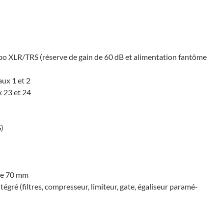
o XLR/TRS (réserve de gain de 60 dB et alimen­ta­tion fantôme
aux 1 et 2
x 23 et 24
S)
 de 70 mm
­gré (filtres, compres­seur, limi­teur, gate, égali­seur para­mé­