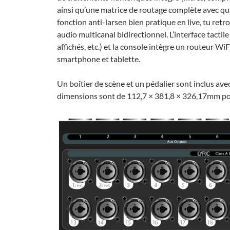
ainsi qu’une matrice de routage complète avec qua
fonc­tion anti-larsen bien pratique en live, tu re
audio multi­ca­nal bidi­rec­tion­nel. L’in­ter­face tac
affi­chés, etc.) et la console intègre un routeur Wi
smart­phone et tablette.
Un boîtier de scène et un péda­lier sont inclus avec
dimen­sions sont de 112,7 × 381,8 × 326,17mm po