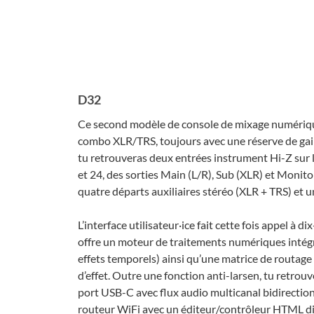
D32
Ce second modèle de console de mixage numé­riqu
combo XLR/TRS, toujours avec une réserve de gain 
tu retrou­ve­ras deux entrées instru­ment Hi-Z sur
et 24, des sorties Main (L/R), Sub (XLR) et Moni­tor
quatre départs auxi­liaires stéréo (XLR + TRS) et u
L’in­ter­face utilisateur·ice fait cette fois appel 
offre un moteur de trai­te­ments numé­riques inté­gré 
effets tempo­rels) ainsi qu’une matrice de routa
d’ef­fet. Outre une fonc­tion anti-larsen, tu retro
port USB-C avec flux audio multi­ca­nal bidi­rec­tion­
routeur WiFi avec un éditeur/contrô­leur HTML dis