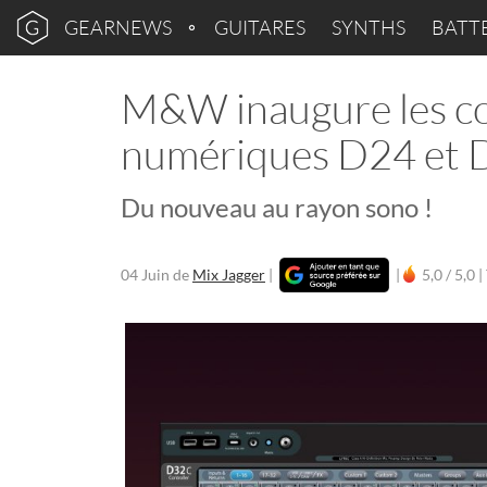
GEARNEWS
GUITARES
SYNTHS
BATT
M&W inaugure les co
numériques D24 et 
Du nouveau au rayon sono !
04 Juin
de
Mix Jagger
|
|
5,0 / 5,0 |