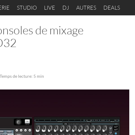
ERIE
STUDIO
LIVE
DJ
AUTRES
DEALS
nsoles de mixage
D32
Temps de lecture: 5 min