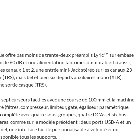
e offre pas moins de trente-deux préam­plis Lyric™ sur embase
de 60 dB et une alimen­ta­tion fantôme commu­table. Ici aussi,
 les canaux 1 et 2, une entrée mini-Jack stéréo sur les canaux 23
 (TRS), mais bel et bien six départs auxi­liaires mono (XLR),
ne sortie casque (TRS).
à dix-sept curseurs tactiles avec une course de 100 mm et la machine
(filtres, compres­seur, limi­teur, gate, égali­seur para­mé­trique,
ge complète avec quatre sous-groupes, quatre DCAs et six bus
u­ve­ras, comme sur le modèle précé­dent : deux ports USB-A et un
nel, une inter­face tactile person­na­li­sable à volonté et un
po­nible tous les supports.