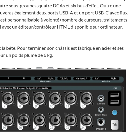
tre sous-groupes, quatre DCAs et six bus d’ef­fet. Outre une
trou­ve­ras égale­ment deux ports USB-A et un port USB-C avec flux
tile est person­na­li­sable à volonté (nombre de curseurs, trai­te­ments
Fi avec un éditeur/contrô­leur HTML dispo­nible sur ordi­na­teur,
 la bête. Pour termi­ner, son châs­sis est fabriqué en acier et ses
ur un poids plume de 6 kg.