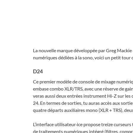
La nouvelle marque développée par Greg Mackie e
numériques dédiées à la sono, voici un petit tour
D24
Ce premier modèle de console de mixage numé­rique
embase combo XLR/TRS, avec une réserve de gain d
ve­ras aussi deux entrées instru­ment Hi-Z sur les
24. En termes de sorties, tu auras accès aux sorti
quatre départs auxi­liaires mono (XLR + TRS), deux
L’in­ter­face utilisateur·ice propose treize curseu
de trai­te­ments numé­riques inté­gré (filtres, compre