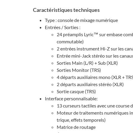
Carac­té­ris­tiques tech­niques
Type : console de mixage numé­rique
Entrées / Sorties :
24 préam­plis Lyric™ sur embase comb
commu­table)
2 entrées instru­ment Hi-Z sur les can
Entrée mini-Jack stéréo sur les canau
Sorties Main (L/R) + Sub (XLR)
Sorties Moni­tor (TRS)
4 départs auxi­liaires mono (XLR + TR
2 départs auxi­liaires stéréo (XLR)
Sortie casque (TRS)
Inter­face person­na­li­sable:
13 curseurs tactiles avec une course
Moteur de trai­te­ments numé­riques inté
trique, effets tempo­rels)
Matrice de routage