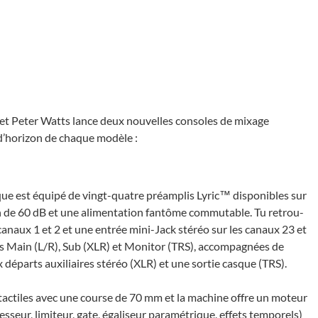
t Peter Watts lance deux nouvelles consoles de mixage
 d’horizon de chaque modèle :
 est équi­pé de vingt-quatre préam­plis Lyric™ dispo­nibles sur
e 60 dB et une alimen­ta­tion fantôme commu­table. Tu retrou­
 canaux 1 et 2 et une entrée mini-Jack stéréo sur les canaux 23 et
es Main (L/R), Sub (XLR) et Moni­tor (TRS), accom­pa­gnées de
 départs auxi­liaires stéréo (XLR) et une sortie casque (TRS).
rs tactiles avec une course de 70 mm et la machine offre un moteur
s­seur, limi­teur, gate, égali­seur para­mé­trique, effets tempo­rels)