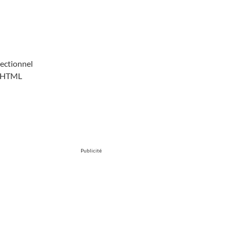
ec­tion­nel
ur HTML
Publicité