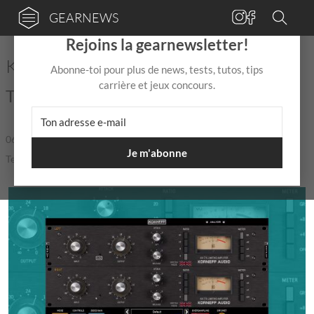
GEARNEWS
×
Rejoins la gearnewsletter!
Korneff Audio lance le KA1776
Abonne-toi pour plus de news, tests, tutos, tips
carrière et jeux concours.
Toujours plus de FET !
06 Juil
de
Mix Jagger
|
|
5,0 / 5,0 |
Je m'abonne
Temps de lecture: 2 min