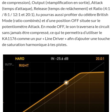
de compression), Output (réamplification en sortie), Attack
(temps d’attaque), Release (temps de relâchement) et Ratio (4:1
/ 8:1 / 12:1 et 20:1), tu pourras aussi profiter du célèbre British
Mode (ratio combinés) et d’une position OFF située sur le
potentiomètre Attack. En mode OFF, le son traversera le circuit
sans jamais être compressé, ce qui te permettra d’utiliser le
KA1176 comme un pur « Line Driver » afin d’ajouter une touche
de saturation harmonique à tes pistes.