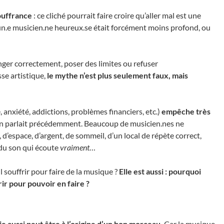
souffrance
: ce cliché pourrait faire croire qu’aller mal est une
 un.e musicien.ne heureux.se était forcément moins profond, ou
nger correctement, poser des limites ou refuser
se artistique,
le mythe n’est plus seulement faux, mais
 anxiété, addictions, problèmes financiers, etc.)
empêche très
nt on parlait précédemment. Beaucoup de musicien.nes ne
’espace, d’argent, de sommeil, d’un local de répète correct,
 du son qui écoute
vraiment
…
l souffrir pour faire de la musique ?
Elle est aussi : pourquoi
ir pour pouvoir en faire ?
joie aussi peut être à l’origine d’un bon morceau.
Car la musique