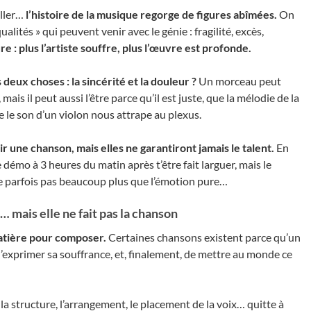
iller…
l’histoire de la musique regorge de figures abîmées.
On
alités » qui peuvent venir avec le génie : fragilité, excès,
e : plus l’artiste souffre, plus l’œuvre est profonde.
deux choses : la sincérité et la douleur ?
Un morceau peut
ais il peut aussi l’être parce qu’il est juste, que la mélodie de la
ue le son d’un violon nous attrape au plexus.
r une chanson, mais elles ne garantiront jamais le talent.
En
ne démo à 3 heures du matin après t’être fait larguer, mais le
ste parfois pas beaucoup plus que l’émotion pure…
… mais elle ne fait pas la chanson
atière pour composer.
Certaines chansons existent parce qu’un
d’exprimer sa souffrance, et, finalement, de mettre au monde ce
la structure, l’arrangement, le placement de la voix… quitte à