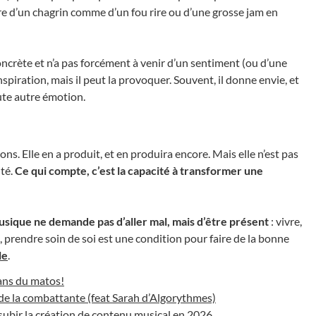
e d’un chagrin comme d’un fou rire ou d’une grosse jam en
concrète et n’a pas forcément à venir d’un sentiment (ou d’une
nspiration, mais il peut la provoquer. Souvent, il donne envie, et
ute autre émotion.
ns. Elle en a produit, et en produira encore. Mais elle n’est pas
ité.
Ce qui compte, c’est la capacité à transformer une
musique ne demande pas d’aller mal, mais d’être présent
: vivre,
t, prendre soin de soi est une condition pour faire de la bonne
le
.
ans du matos!
 de la combattante (feat Sarah d’Algorythmes)
 subir la création de contenu musical en 2026