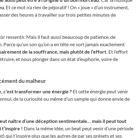
eu
. Et ce mot n’a rien de péjoratif ! On « joue » d’un instrument,
sser des heures à travailler sur trois petites minutes de
sûr ressentir. Mais il faut aussi beaucoup de patience, de
on. Parce qu’un son qu’on a en tête ne sort jamais exactement
sairement de la souffrance, mais plutôt de l’effort.
Et l’effort
détruire, et nous plonger dans un état d’euphorie, voire de
orcément du malheur
e, c’est transformer une énergie ?
Et cette énergie peut venir
 de l’ennui, de la curiosité ou même d’un sample qui donne envie de
peut naître d’une déception sentimentale… mais il peut tout
 t’inspire !
Dans la même idée, un beat peut venir d’une période
qui t’inspire plus que les autres de par ses présets et ses