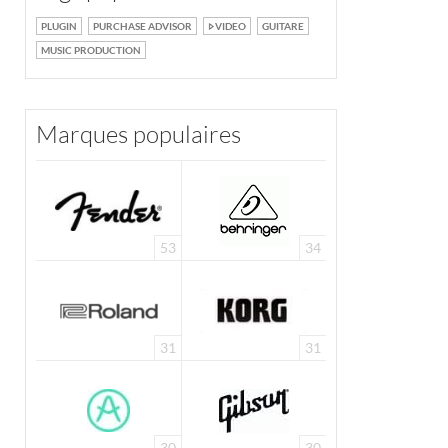
PLUGIN
PURCHASE ADVISOR
VIDEO
GUITARE
MUSIC PRODUCTION
Marques populaires
53
34
31
31
30
30