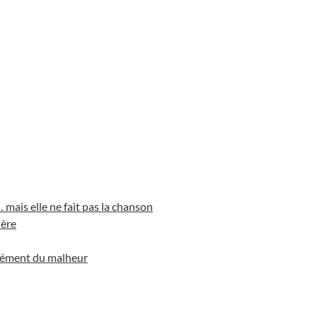
 mais elle ne fait pas la chanson
lère
rcément du malheur