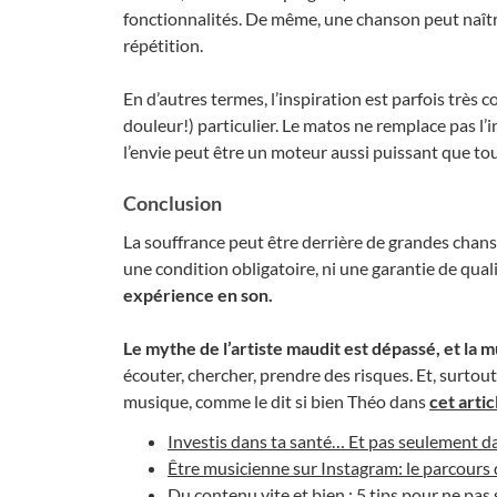
fonctionnalités. De même, une chanson peut naîtr
répétition.
En d’autres termes, l’inspiration est parfois très 
douleur!) particulier. Le matos ne remplace pas l’i
l’envie peut être un moteur aussi puissant que to
Conclusion
La souffrance peut être derrière de grandes chanso
une condition obligatoire, ni une garantie de qual
expérience en son.
Le mythe de l’artiste maudit est dépassé, et la 
écouter, chercher, prendre des risques. Et, surtou
musique, comme le dit si bien Théo dans
cet artic
Investis dans ta santé… Et pas seulement d
Être musicienne sur Instagram: le parcours
Du contenu vite et bien : 5 tips pour ne pas