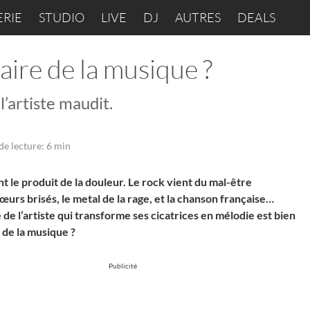
ERIE
STUDIO
LIVE
DJ
AUTRES
DEALS
faire de la musique ?
’artiste maudit.
e lecture: 6 min
nt le produit de la douleur. Le rock vient du mal-être
 cœurs brisés, le metal de la rage, et la chanson française…
de l’artiste qui transforme ses cicatrices en mélodie est bien
 de la musique ?
Publicité