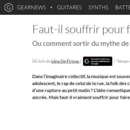
GEARNEWS
GUITARES
SYNTHS
BATT
Faut-il souffrir pour 
Ou comment sortir du mythe de l
03 Juin
de
Léna De Firmas
|
|
Temps d
Dans l’imaginaire collectif, la musique est souve
adolescent, le rap de celui de la rue, la folk des
d’une rupture au petit matin ?
L’idée romantique 
ancrée. Mais faut-il vraiment souffrir pour faire