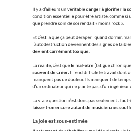
Il y a d’ailleurs un véritable
danger à glorifier la 
condition essentielle pour être artiste, comme si
que prendre soin de soi rendait « moins rock ».
Et c’est là que ça peut déraper : quand dormir, ma
l’autodestruction deviennent des signes de faibles
devient carrément toxique.
La réalité, c’est que
le mal-être
(fatigue chronique,
souvent de créer.
Il rend difficile le travail do
manquent pas de douleur. Ils manquent de temps, d
d’un ordinateur qui ne plante pas, d’un ingénieur
La vraie question n’est donc pas seulement : faut-i
laisse-t-on encore autant de musicien.nes souffr
La joie est sous-estimée
Il est urgent de réhabiliter une idée simple : la 