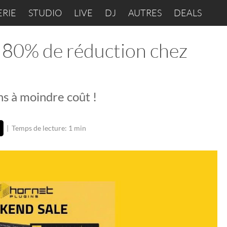
ERIE
STUDIO
LIVE
DJ
AUTRES
DEALS
 80% de réduction chez
ns à moindre coût !
|
Temps de lecture: 1 min