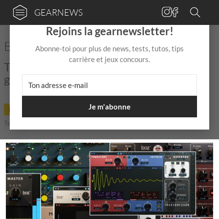
GEARNEWS
×
Rejoins la gearnewsletter!
Boz Digital Labs Spring Sale
Abonne-toi pour plus de news, tests, tutos, tips
carrière et jeux concours.
Toujours plus de bons plans sur
gearnews.fr !
Je m'abonne
DEAL
23 Avr
de
Mix Jagger
|
|
5,0 / 5,0 |
Temps de lecture: 1 min