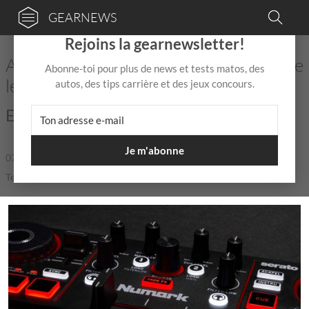
GEARNEWS
×
Rejoins la gearnewsletter!
Après le Party Mix III, Numark présente
Abonne-toi pour plus de news et tests matos, des
le contrôleur Mixtrack Go
autos, des tips carrière et des jeux concours.
Encore du nouveau chez Numark !
Je m'abonne
07 Juil
de
Mix Jagger
|
|
5,0 / 5,0 |
Temps de lecture: 1 min