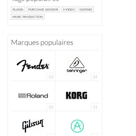
PLUGIN
PURCHASE ADVISOR
VIDEO
GUITARE
MUSIC PRODUCTION
Marques populaires
53
34
31
31