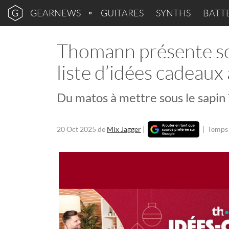
GEARNEWS
GUITARES
SYNTHS
BATT
Thomann présente son
liste d’idées cadeaux 
Du matos à mettre sous le sapin 
20 Oct 2025
de
Mix Jagger
|
|
Temps 