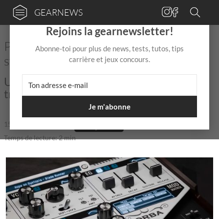
GEARNEWS
×
Rejoins la gearnewsletter!
Pulsar Modular présente le
Abonne-toi pour plus de news, tests, tutos, tips
synthétiseur Zorba
carrière et jeux concours.
Un nouveau synthétiseur prétendant au
trône ?
Je m'abonne
15 Mai
de
Mix Jagger
|
|
5,0 / 5,0 |
Temps de lecture: 2 min