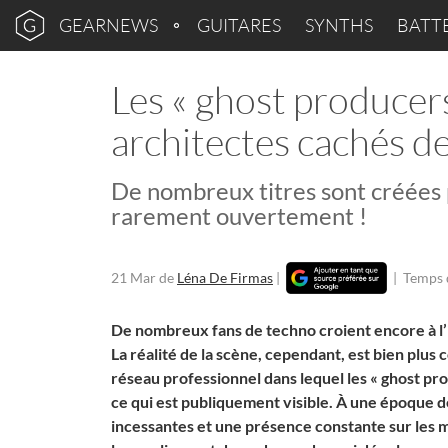
GEARNEWS
GUITARES
SYNTHS
BATT
Les « ghost producers
architectes cachés de
De nombreux titres sont créées p
rarement ouvertement !
21 Mar
de
Léna De Firmas
|
|
Temps 
De nombreux fans de techno croient encore à l’i
La réalité de la scène, cependant, est bien plus
réseau professionnel dans lequel les « ghost pro
ce qui est publiquement visible. À une époque 
incessantes et une présence constante sur les méd