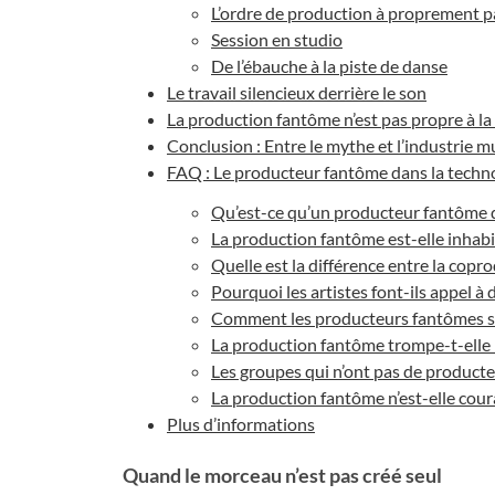
L’ordre de production à proprement p
Session en studio
De l’ébauche à la piste de danse
Le travail silencieux derrière le son
La production fantôme n’est pas propre à la
Conclusion : Entre le mythe et l’industrie m
FAQ : Le producteur fantôme dans la techn
Qu’est-ce qu’un producteur fantôme d
La production fantôme est-elle inhabi
Quelle est la différence entre la copr
Pourquoi les artistes font-ils appel à
Comment les producteurs fantômes so
La production fantôme trompe-t-elle l
Les groupes qui n’ont pas de producte
La production fantôme n’est-elle cour
Plus d’informations
Quand le morceau n’est pas créé seul