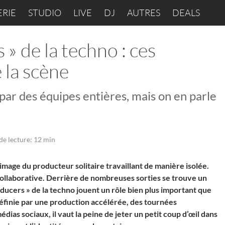
ERIE
STUDIO
LIVE
DJ
AUTRES
DEALS
 » de la techno : ces
 la scène
ar des équipes entières, mais on en parle
de lecture: 12 min
mage du producteur solitaire travaillant de manière isolée.
 collaborative. Derrière de nombreuses sorties se trouve un
ducers » de la techno jouent un rôle bien plus important que
définie par une production accélérée, des tournées
ias sociaux, il vaut la peine de jeter un petit coup d’œil dans