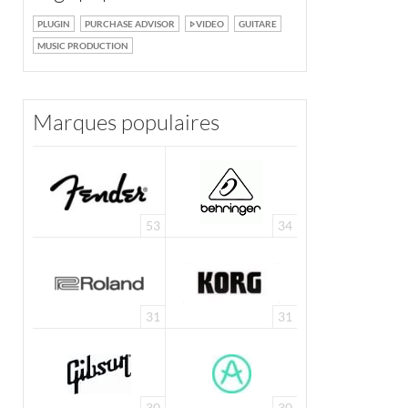
PLUGIN
PURCHASE ADVISOR
VIDEO
GUITARE
MUSIC PRODUCTION
Marques populaires
53
34
31
31
30
30