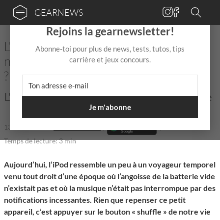
GEARNEWS
×
Rejoins la gearnewsletter!
L’iPod, toujours plus cool que de
Abonne-toi pour plus de news, tests, tutos, tips
nombreuses applications de streaming
carrière et jeux concours.
?
L'objet qui a rendu la musique numérique
Je m'abonne
13 Nov 2025
de
Léna De Firmas
|
|
Temps de lecture: 3 min
Aujourd’hui, l’iPod ressemble un peu à un voyageur temporel
venu tout droit d’une époque où l’angoisse de la batterie vide
n’existait pas et où la musique n’était pas interrompue par des
notifications incessantes. Rien que repenser ce petit
appareil, c’est appuyer sur le bouton « shuffle » de notre vie