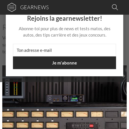
GEARNEWS
×
Rejoins la gearnewsletter!
RME - Actualités et rumeurs
Abonne-toi pour plus de news et tests matos, des
autos, des tips carrière et des jeux concours.
Vous cherchez des actualités, rumeurs et tout ce qu'il faut
savoir sur RME ? Vous êtes au bon endroit ! Retrouvez ici
toutes les nouvelles – toujours à jour !
Je m'abonne