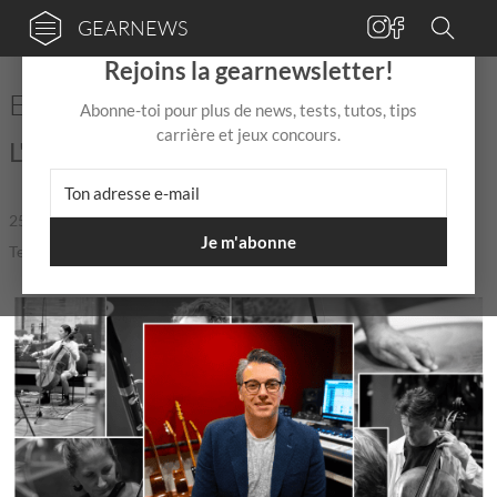
GEARNEWS
×
Rejoins la gearnewsletter!
Entretien : Anthony Ammar
Abonne-toi pour plus de news, tests, tutos, tips
carrière et jeux concours.
L'homme aux oreilles d'or !
25 Oct 2025
de
Mix Jagger
|
|
5,0 / 5,0 |
Je m'abonne
Temps de lecture: 15 min