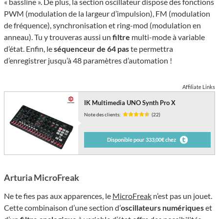
« bassline ». De plus, la section oscillateur dispose des fonctions
PWM (modulation de la largeur d’impulsion), FM (modulation
de fréquence), synchronisation et ring-mod (modulation en
anneau). Tu y trouveras aussi un
filtre
multi-mode à variable
d’état. Enfin, le
séquenceur de 64 pas
te permettra
d’enregistrer jusqu’à 48 paramètres d’automation !
Affiliate Links
IK Multimedia UNO Synth Pro X
Note des clients:
(22)
Disponible pour 333,00€ chez
Arturia MicroFreak
Ne te fies pas aux apparences, le
MicroFreak
n’est pas un jouet.
Cette combinaison d’une section d’
oscillateurs numériques
et