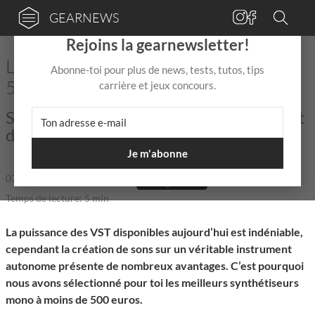
GEARNEWS
×
Rejoins la gearnewsletter!
Les meilleurs synthés mono à moins de
Abonne-toi pour plus de news, tests, tutos, tips
500€
carrière et jeux concours.
Stations de création de lignes de basse et
de lead abordables.
Je m'abonne
07 Août 2025
de
Mix Jagger
|
|
5,0 / 5,0 |
Temps de lecture: 5 min
La puissance des VST disponibles aujourd’hui est indéniable,
cependant la création de sons sur un véritable instrument
autonome présente de nombreux avantages. C’est pourquoi
nous avons sélectionné pour toi les meilleurs synthétiseurs
mono à moins de 500 euros.