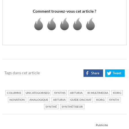
Comment trouvez-vous cet article ?
Tags dans cet article
COLUMNS
UNCATEGORISED
SYNTHS
ARTURIA
IK MULTIMEDIA
KORG
NOVATION
ANALOGIQUE
ARTURIA
GUIDE D'ACHAT
KORG
SYNTH
SYNTHÉ
SYNTHÉTISEUR
Publicité