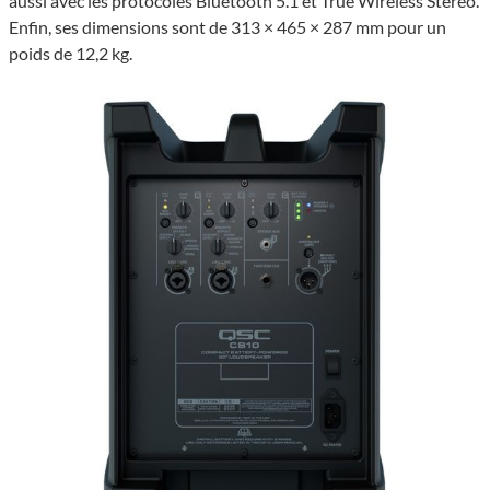
aussi avec les proto­coles Blue­tooth 5.1 et True Wire­less Stereo.
Enfin, ses dimen­sions sont de 313 × 465 × 287 mm pour un
poids de 12,2 kg.