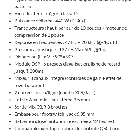
batte­rie
Ampli­fi­ca­teur inté­gré : classe D
Puis­sance déli­vrée : 440 W (PEAK)
Trans­duc­teurs : haut-parleur de 10 pouces + moteur de
compres­sion de 1 pouce
Réponse en fréquences : 47 Hz – 20 kHz (@-10 dB)
Pres­sion acous­tique : 127 dB Max SPL (@1m)
Disper­sion (H x V) : 90° x 90°
Module DSP : 6 presets d’éga­li­sa­tion, ligne de retard
jusqu’à 200ms
Mixeur 3 canaux inté­gré (contrôles de gain + effet de
réver­bé­ra­tion)
2 entrées micro/ligne (combo XLR/Jack)
Entrée Aux (mini Jack stéréo 3,5 mm)
Sortie Mix (XLR 3 broches)
Embase pour foots­witch (Jack 6,35 mm)
Batte­rie incluse (auto­no­mie esti­mée à 12 heures)
Compa­tible avec l’ap­pli­ca­tion de contrôle QSC Loud­