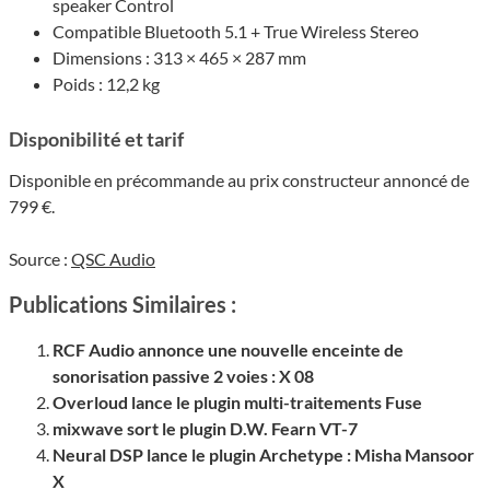
spea­ker Control
Compa­tible Blue­tooth 5.1 + True Wire­less Stereo
Dimen­sions : 313 × 465 × 287 mm
Poids : 12,2 kg
Dispo­ni­bi­lité et tarif
Dispo­nible en précommande au prix construc­teur annoncé de
799 €.
Source :
QSC Audio
Publications Similaires :
RCF Audio annonce une nouvelle enceinte de
sonorisation passive 2 voies : X 08
Overloud lance le plugin multi-traitements Fuse
mixwave sort le plugin D.W. Fearn VT-7
Neural DSP lance le plugin Archetype : Misha Mansoor
X