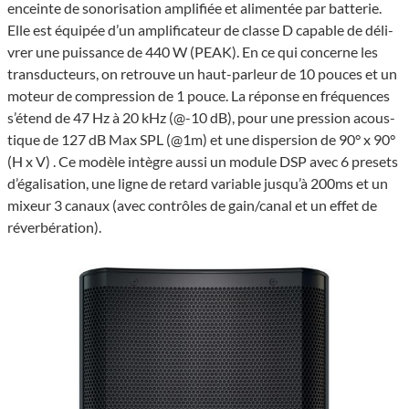
enceinte de sono­ri­sa­tion ampli­fiée et alimen­tée par batte­rie.
Elle est équi­pée d’un ampli­fi­ca­teur de classe D capable de déli­
vrer une puis­sance de 440 W (PEAK). En ce qui concerne les
trans­duc­teurs, on retrouve un haut-parleur de 10 pouces et un
moteur de compres­sion de 1 pouce. La réponse en fréquences
s’étend de 47 Hz à 20 kHz (@-10 dB), pour une pres­sion acous­
tique de 127 dB Max SPL (@1m) et une disper­sion de 90° x 90°
(H x V) . Ce modèle intègre aussi un module DSP avec 6 presets
d’éga­li­sa­tion, une ligne de retard variable jusqu’à 200ms et un
mixeur 3 canaux (avec contrôles de gain/canal et un effet de
réver­bé­ra­tion).