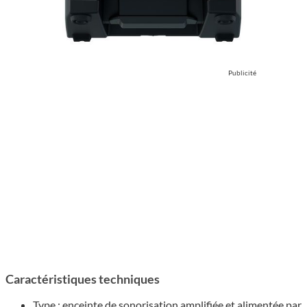
Publicité
Carac­té­ris­tiques tech­niques
Type : enceinte de sono­ri­sa­tion ampli­fiée et alimen­tée par