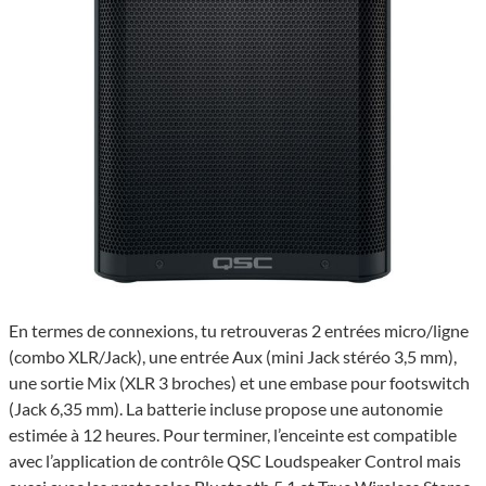
En termes de connexions, tu retrouveras 2 entrées micro/ligne
(combo XLR/Jack), une entrée Aux (mini Jack stéréo 3,5 mm),
une sortie Mix (XLR 3 broches) et une embase pour foots­witch
(Jack 6,35 mm). La batte­rie incluse propose une auto­no­mie
esti­mée à 12 heures. Pour terminer, l’en­ceinte est compa­tible
avec l’ap­pli­ca­tion de contrôle QSC Loud­spea­ker Control mais