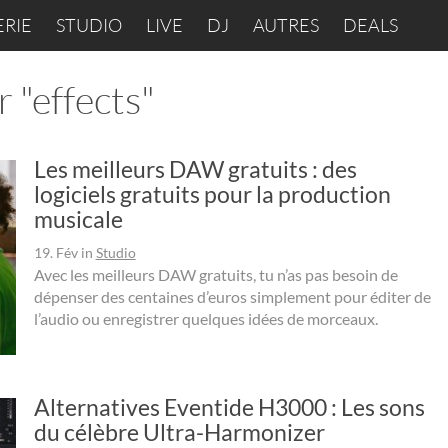
ERIE
STUDIO
LIVE
DJ
AUTRES
DEALS
 "effects"
Les meilleurs DAW gratuits : des
logiciels gratuits pour la production
musicale
19. Fév
in
Studio
Avec les meilleurs DAW gratuits, tu n’as pas besoin de
dépenser des centaines d’euros simplement pour éditer de
l’audio ou enregistrer quelques idées de morceaux.
Alternatives Eventide H3000 : Les sons
du célèbre Ultra-Harmonizer