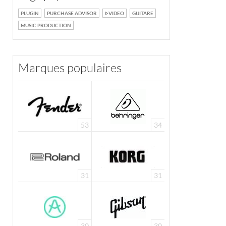
PLUGIN
PURCHASE ADVISOR
VIDEO
GUITARE
MUSIC PRODUCTION
Marques populaires
53
34
31
31
30
30