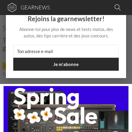
GEARNEWS
×
Rejoins la gearnewsletter!
Softube Spring Sale
Abonne-toi pour plus de news et tests matos, des
autos, des tips carrière et des jeux concours.
Toujours plus de bons plans sur
gearnews.fr !
Je m'abonne
DEAL
11 Mar
de
Mix Jagger
|
|
5,0 / 5,0 |
Temps de lecture: 1 min